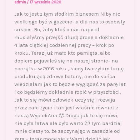
admin
/
17 września 2020
Jak to jest z tym słodkim biznesem Niby nic
wielkiego być w gazecie- a dla nas to osobisty
sukces. Bo, żeby ktoś o nas napisał
musiałyśmy przejść długą drogę a dokładnie
4 lata ciężkiej codziennej pracy – krok po
kroku. Teraz już mało kto pamięta, albo
dopiero pojawiłeś się na naszej stronie- na
początku w 2016 roku , kiedy tworzyłam firmę
produkującą zdrowe batony, nie do końca
wiedziałam jak to będzie wyglądać za parę lat
i co będziemy dokładnie robić w przyszłości.
Jak to się mówi człowiek uczy się i rozwija
przez całe życie i tak jest właśnie również z
naszą WypiekAna 🙂 Droga jak to się mówi,
nie była łatwa ale było warto 🙂 Tym bardziej
mnie cieszy to, że zaczynając w zasadzie od
zera – teraz mogę się z Wami dzielić jak