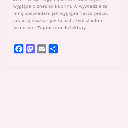
wygląda biznes od kuchni. W wywiadzie ze
mną opowiadam jak wygląda nasza praca,
jakie są koszta i jak to jest z tym słodkim
biznesem. Zapraszam do lektury.
F
M
E
S
a
a
m
h
c
st
ai
ar
e
o
l
e
b
d
o
o
o
n
k
Gotowi znaleźć coś dla swojego słodkiego świata?
Przejrzyjcie nasz sklep online i odkryjcie materiały,