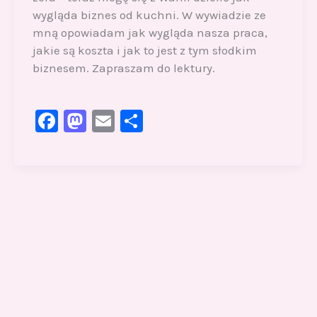
wygląda biznes od kuchni. W wywiadzie ze
mną opowiadam jak wygląda nasza praca,
jakie są koszta i jak to jest z tym słodkim
biznesem. Zapraszam do lektury.
F
M
E
S
a
a
m
h
c
st
ai
ar
e
o
l
e
b
d
o
o
o
n
k
Gotowi znaleźć coś dla swojego słodkiego świata?
Przejrzyjcie nasz sklep online i odkryjcie materiały,