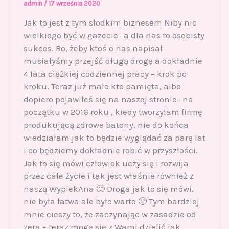
admin
/
17 września 2020
Jak to jest z tym słodkim biznesem Niby nic
wielkiego być w gazecie- a dla nas to osobisty
sukces. Bo, żeby ktoś o nas napisał
musiałyśmy przejść długą drogę a dokładnie
4 lata ciężkiej codziennej pracy – krok po
kroku. Teraz już mało kto pamięta, albo
dopiero pojawiłeś się na naszej stronie- na
początku w 2016 roku , kiedy tworzyłam firmę
produkującą zdrowe batony, nie do końca
wiedziałam jak to będzie wyglądać za parę lat
i co będziemy dokładnie robić w przyszłości.
Jak to się mówi człowiek uczy się i rozwija
przez całe życie i tak jest właśnie również z
naszą WypiekAna 🙂 Droga jak to się mówi,
nie była łatwa ale było warto 🙂 Tym bardziej
mnie cieszy to, że zaczynając w zasadzie od
zera – teraz mogę się z Wami dzielić jak