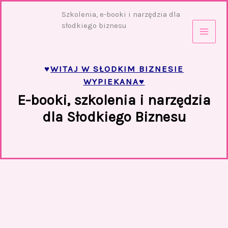
Przejdź
Szkolenia, e-booki i narzędzia dla
do
słodkiego biznesu
treści
♥
WITAJ W SŁODKIM BIZNESIE
WYPIEKANA♥
E-booki, szkolenia i narzędzia
dla Słodkiego Biznesu