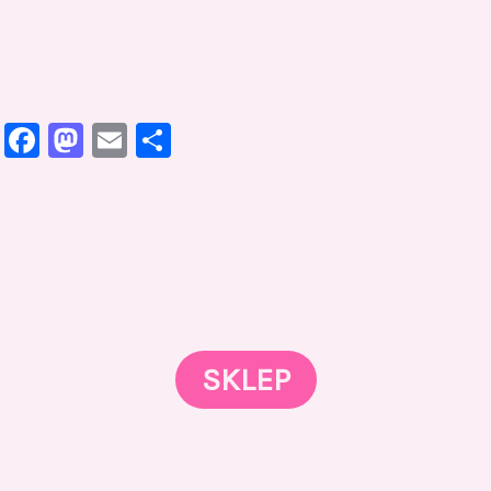
Facebook
Mastodon
Email
Share
Gotowi znaleźć coś dla swojego słodkiego świata?
Przejrzyjcie nasz sklep online i odkryjcie materiały,
które wspierają rozwój w tortach, małych
słodkościach i słodkim biznesie.
SKLEP