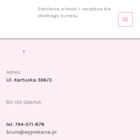
Przejdź
Szkolenia, e-booki i narzędzia dla
do
słodkiego biznesu
treści
Adres:
Ul. Kartuska 396/3
80-125 Gdańsk
tel. 794-571-878
biuro@wypiekana.pl