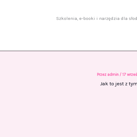
Przejdź
do
treści
Szkolenia, e-booki i narzędzia dla sł
Przez
admin
/
17 wrze
Jak to jest z t