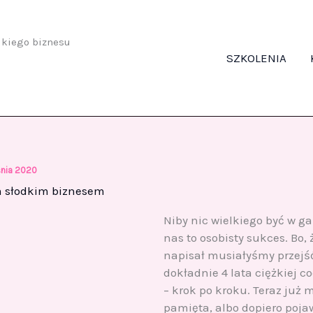
odkiego biznesu
SZKOLENIA
śnia 2020
ym słodkim biznesem
Niby nic wielkiego być w ga
nas to osobisty sukces. Bo, 
napisał musiałyśmy przejś
dokładnie 4 lata ciężkiej c
– krok po kroku. Teraz już 
pamięta, albo dopiero pojaw