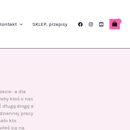
Kontakt
SKLEP, przepisy
zecie- a dla
żeby ktoś o nas
ć długą drogę a
odziennej pracy
mało kto
iłeś się na