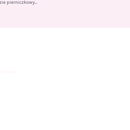
FIT sernik na spodzie pierniczkowym
iznesie.