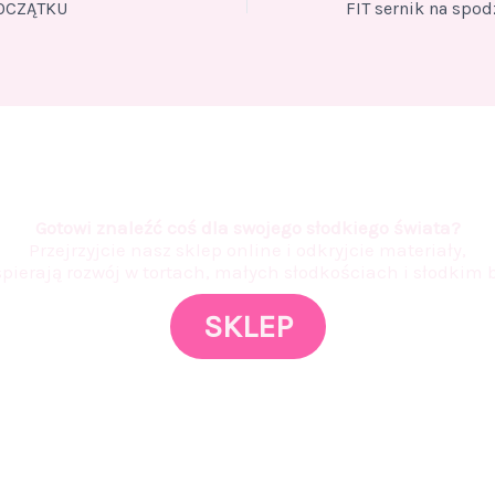
OCZĄTKU
Gotowi znaleźć coś dla swojego słodkiego świata?
Przejrzyjcie nasz sklep online i odkryjcie materiały,
spierają rozwój w tortach, małych słodkościach i słodkim b
SKLEP