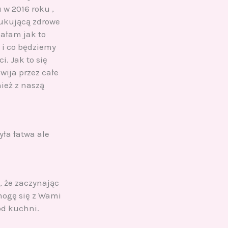
 w 2016 roku ,
dukującą zdrowe
iałam jak to
 i co będziemy
i. Jak to się
zwija przez całe
nież z naszą
yła łatwa ale
, że zaczynając
 mogę się z Wami
od kuchni.