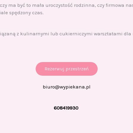
zy ma być to mała uroczystość rodzinna, czy firmowa nas
ale spędzony czas.
iązaną z kulinarnymi lub cukierniczymi warsztatami dla 
Rezerwuj przestrzeń
biuro@wypiekana.pl
608419930