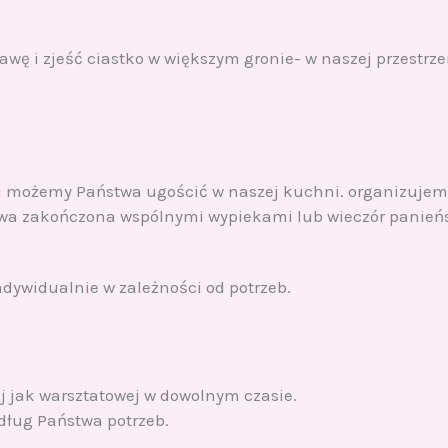
awę i zjeść ciastko w większym gronie- w naszej przestrz
i możemy Państwa ugościć w naszej kuchni. organizujemy w
owa zakończona wspólnymi wypiekami lub wieczór panieńs
ndywidualnie w zależności od potrzeb.
ej jak warsztatowej w dowolnym czasie.
dług Państwa potrzeb.