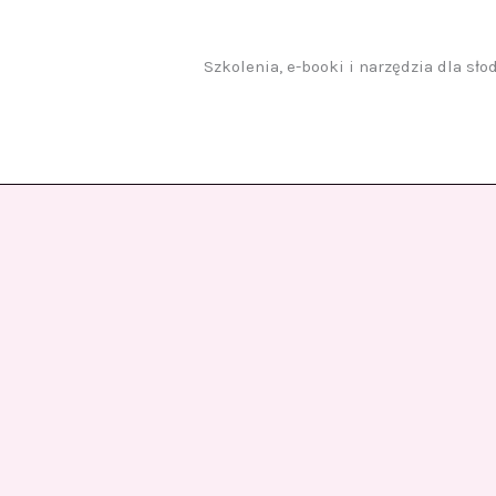
Przejdź
do
treści
Szkolenia, e-booki i narzędzia dla sł