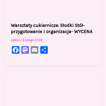
Warsztaty cukiernicze: Słodki Stół-
przygotowanie i organizacja- WYCENA
admin
/
6 lutego 2026
F
M
E
S
a
a
m
h
c
st
ai
ar
e
o
l
e
b
d
o
o
o
n
k