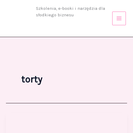
Przejdź
Szkolenia, e-booki i narzędzia dla
do
słodkiego biznesu
treści
torty