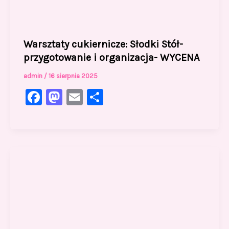
Warsztaty cukiernicze: Słodki Stół-
przygotowanie i organizacja- WYCENA
admin
/
16 sierpnia 2025
F
M
E
S
a
a
m
h
c
st
ai
ar
e
o
l
e
b
d
o
o
o
n
k