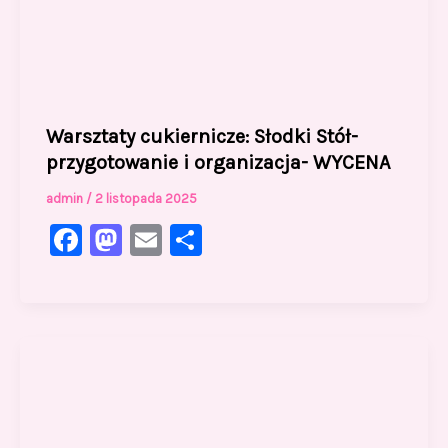
Warsztaty cukiernicze: Słodki Stół-
przygotowanie i organizacja- WYCENA
admin
/
2 listopada 2025
F
M
E
S
a
a
m
h
c
st
ai
ar
e
o
l
e
b
d
o
o
o
n