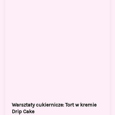
o
o
o
n
k
Warsztaty cukiernicze: Tort w kremie
Drip Cake