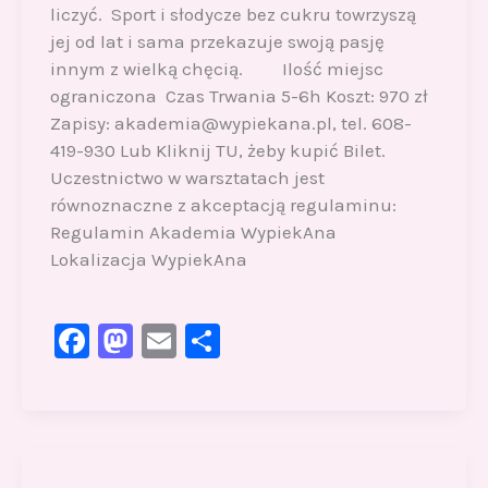
liczyć. Sport i słodycze bez cukru towrzyszą
jej od lat i sama przekazuje swoją pasję
innym z wielką chęcią. Ilość miejsc
ograniczona Czas Trwania 5-6h Koszt: 970 zł
Zapisy: akademia@wypiekana.pl, tel. 608-
419-930 Lub Kliknij TU, żeby kupić Bilet.
Uczestnictwo w warsztatach jest
równoznaczne z akceptacją regulaminu:
Regulamin Akademia WypiekAna
Lokalizacja WypiekAna
F
M
E
S
a
a
m
h
c
st
ai
ar
e
o
l
e
b
d