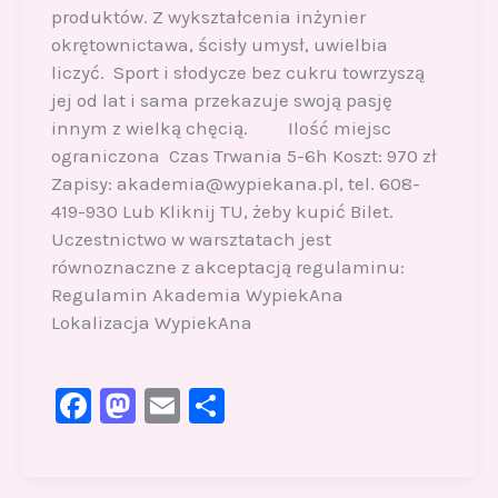
produktów. Z wykształcenia inżynier
okrętownictawa, ścisły umysł, uwielbia
liczyć. Sport i słodycze bez cukru towrzyszą
jej od lat i sama przekazuje swoją pasję
innym z wielką chęcią. Ilość miejsc
ograniczona Czas Trwania 5-6h Koszt: 970 zł
Zapisy: akademia@wypiekana.pl, tel. 608-
419-930 Lub Kliknij TU, żeby kupić Bilet.
Uczestnictwo w warsztatach jest
równoznaczne z akceptacją regulaminu:
Regulamin Akademia WypiekAna
Lokalizacja WypiekAna
F
M
E
S
a
a
m
h
c
st
ai
ar