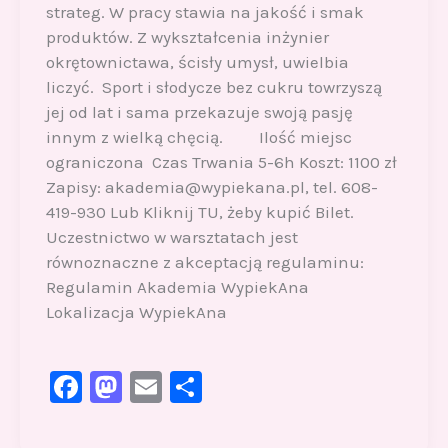
strateg. W pracy stawia na jakość i smak
produktów. Z wykształcenia inżynier
okrętownictawa, ścisły umysł, uwielbia
liczyć. Sport i słodycze bez cukru towrzyszą
jej od lat i sama przekazuje swoją pasję
innym z wielką chęcią. Ilość miejsc
ograniczona Czas Trwania 5-6h Koszt: 1100 zł
Zapisy: akademia@wypiekana.pl, tel. 608-
419-930 Lub Kliknij TU, żeby kupić Bilet.
Uczestnictwo w warsztatach jest
równoznaczne z akceptacją regulaminu:
Regulamin Akademia WypiekAna
Lokalizacja WypiekAna
F
M
E
S
a
a
m
h