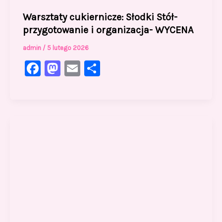
Warsztaty cukiernicze: Słodki Stół-
przygotowanie i organizacja- WYCENA
admin
/
5 lutego 2026
F
M
E
S
a
a
m
h
c
st
ai
ar
e
o
l
e
b
d
o
o
o
n
k