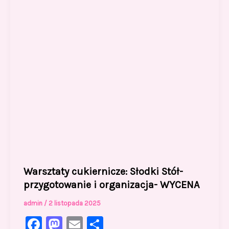
k
Warsztaty cukiernicze: Słodki Stół-
przygotowanie i organizacja- WYCENA
admin
/
2 listopada 2025
F
M
E
S