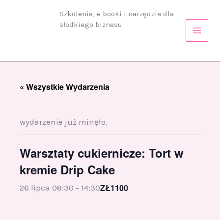
Przejdź
Szkolenia, e-booki i narzędzia dla
do
słodkiego biznesu
treści
« Wszystkie Wydarzenia
wydarzenie już minęło.
Warsztaty cukiernicze: Tort w
kremie Drip Cake
ZŁ1100
26 lipca 08:30
-
14:30