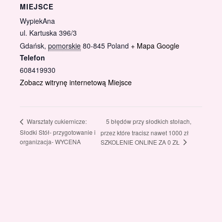
MIEJSCE
WypiekAna
ul. Kartuska 396/3
Gdańsk
,
pomorskie
80-845
Poland
+ Mapa Google
Telefon
608419930
Zobacz witrynę internetową Miejsce
5 błędów przy słodkich stołach,
Warsztaty cukiernicze:
Słodki Stół- przygotowanie i
przez które tracisz nawet 1000 zł
organizacja- WYCENA
SZKOLENIE ONLINE ZA 0 ZŁ
Gotowi znaleźć coś dla swojego słodkiego świata?