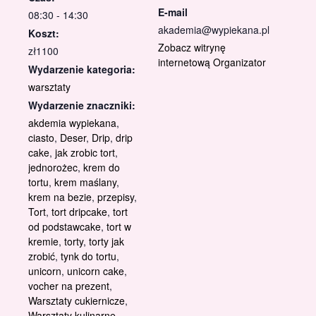
E-mail
08:30 - 14:30
akademia@wypiekana.pl
Koszt:
Zobacz witrynę
zł1100
internetową Organizator
Wydarzenie kategoria:
warsztaty
Wydarzenie znaczniki:
akdemia wypiekana
,
ciasto
,
Deser
,
Drip
,
drip
cake
,
jak zrobic tort
,
jednorożec
,
krem do
tortu
,
krem maślany
,
krem na bezie
,
przepisy
,
Tort
,
tort dripcake
,
tort
od podstawcake
,
tort w
kremie
,
torty
,
torty jak
zrobić
,
tynk do tortu
,
unicorn
,
unicorn cake
,
vocher na prezent
,
Warsztaty cukiernicze
,
Warsztaty kulinarne
,