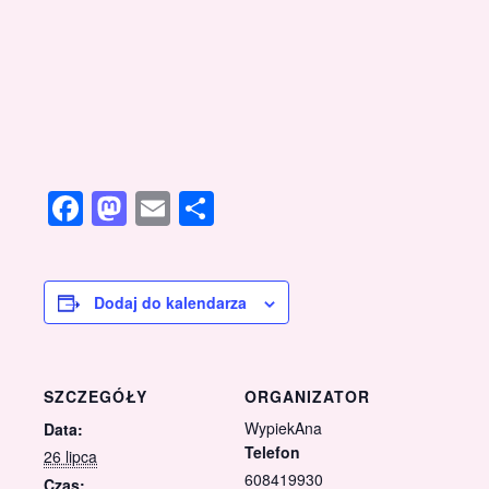
Facebook
Mastodon
Email
Share
Dodaj do kalendarza
SZCZEGÓŁY
ORGANIZATOR
WypiekAna
Data:
Telefon
26 lipca
608419930
Czas: