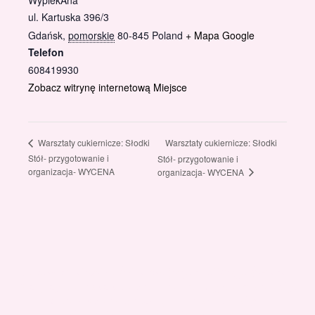
WypiekAna
ul. Kartuska 396/3
Gdańsk
,
pomorskie
80-845
Poland
+ Mapa Google
Telefon
608419930
Zobacz witrynę internetową Miejsce
Warsztaty cukiernicze: Słodki
Warsztaty cukiernicze: Słodki
Stół- przygotowanie i
Stół- przygotowanie i
organizacja- WYCENA
organizacja- WYCENA
Gotowi znaleźć coś dla swojego słodkiego świata?
Przejrzyjcie nasz sklep online i odkryjcie materiały,
które wspierają rozwój w tortach, małych
słodkościach i słodkim biznesie.