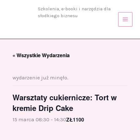
Przejdź
Szkolenia, e-booki i narzędzia dla
do
słodkiego biznesu
treści
« Wszystkie Wydarzenia
wydarzenie już minęło.
Warsztaty cukiernicze: Tort w
kremie Drip Cake
ZŁ1100
15 marca 08:30
-
14:30