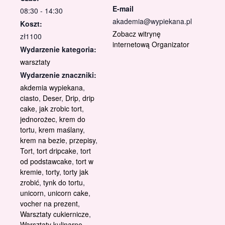
E-mail
08:30 - 14:30
akademia@wypiekana.pl
Koszt:
Zobacz witrynę
zł1100
internetową Organizator
Wydarzenie kategoria:
warsztaty
Wydarzenie znaczniki:
akdemia wypiekana
,
ciasto
,
Deser
,
Drip
,
drip
cake
,
jak zrobic tort
,
jednorożec
,
krem do
tortu
,
krem maślany
,
krem na bezie
,
przepisy
,
Tort
,
tort dripcake
,
tort
od podstawcake
,
tort w
kremie
,
torty
,
torty jak
zrobić
,
tynk do tortu
,
unicorn
,
unicorn cake
,
vocher na prezent
,
Warsztaty cukiernicze
,
Warsztaty kulinarne
,