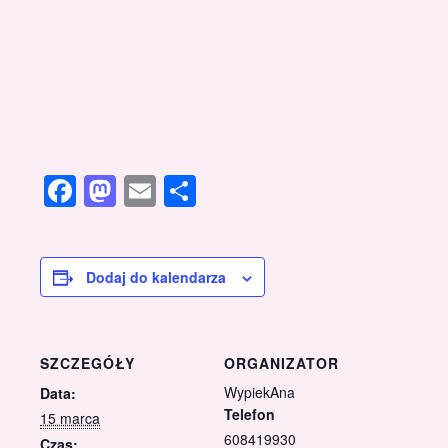
Facebook
Mastodon
Email
Share
Dodaj do kalendarza
SZCZEGÓŁY
ORGANIZATOR
WypiekAna
Data:
Telefon
15 marca
608419930
Czas: