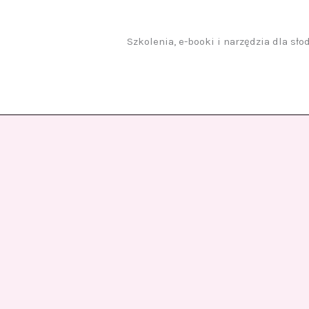
Przejdź
do
treści
Szkolenia, e-booki i narzędzia dla sł