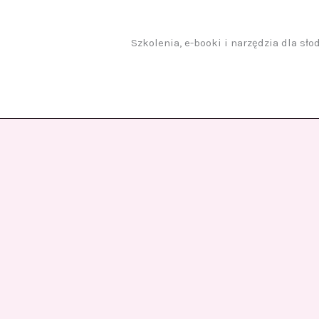
Przejdź
do
treści
Szkolenia, e-booki i narzędzia dla sł