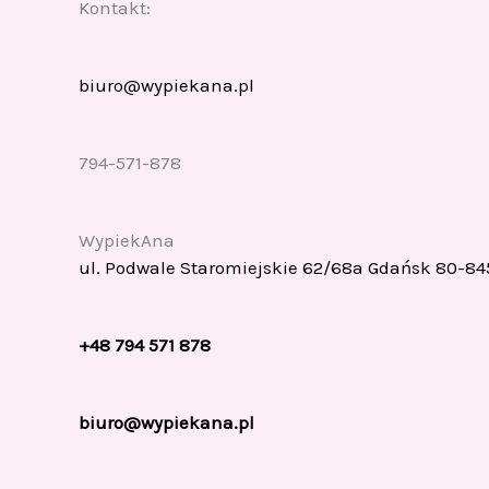
Kontakt:
biuro@wypiekana.pl
794-571-878
WypiekAna
ul. Podwale Staromiejskie 62/68a Gdańsk 80-84
+48 794 571 878
biuro@wypiekana.pl