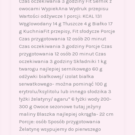
Czas oczekiwania 3 godziny Fit Sernik z
owocami WypiekAna Wydruk przepisu
Wartości odżywcze 1 porcji: KCAL 131
Węglowodany 14 g Tłuszcze 4 g Białko 17
g KuchniaFit przepisy, Fit słodycze Porcje
Czas przygotowania 12 osób 20 minut
Czas oczekiwania 3 godziny Porcje Czas
przygotowania 12 osób 20 minut Czas
oczekiwania 3 godziny Składniki 1 kg
twarogu najlepiej sernikowego 60 g
odżywki białkowej/ izolat białka
serwatkowego- można pominąć 100 g
erytrolu/ksylitolu lub innego słodzika 3
łyżki żelatyny/ agaru* 6 łyżki wody 200-
300 g Owoce sezonowe tutaj jeżyny
maliny Blaszka najlepiej okrągła- 22 cm
Porcje: osób Sposób przygotowania
Żelatynę wsypujemy do pierwszego