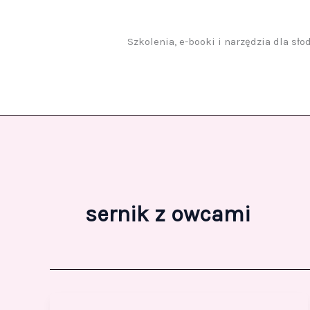
Przejdź
do
treści
Szkolenia, e-booki i narzędzia dla sł
sernik z owcami