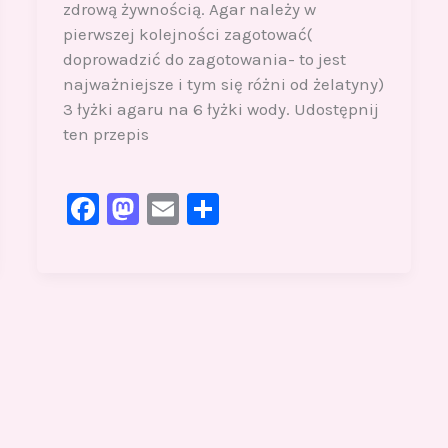
zdrową żywnością. Agar należy w
pierwszej kolejności zagotować(
doprowadzić do zagotowania- to jest
najważniejsze i tym się różni od żelatyny)
3 łyżki agaru na 6 łyżki wody. Udostępnij
ten przepis
F
M
E
S
a
a
m
h
c
st
ai
ar
e
o
l
e
b
d
o
o
o
n
k