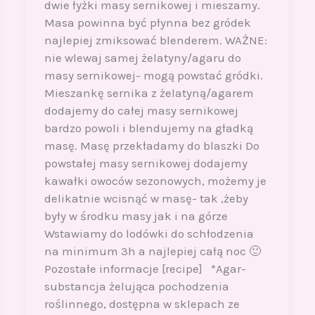
dwie łyżki masy sernikowej i mieszamy.
Masa powinna być płynna bez gródek
najlepiej zmiksować blenderem. WAŻNE:
nie wlewaj samej żelatyny/agaru do
masy sernikowej- mogą powstać gródki.
Mieszankę sernika z żelatyną/agarem
dodajemy do całej masy sernikowej
bardzo powoli i blendujemy na gładką
masę. Masę przekładamy do blaszki Do
powstałej masy sernikowej dodajemy
kawałki owoców sezonowych, możemy je
delikatnie wcisnąć w masę- tak ,żeby
były w środku masy jak i na górze
Wstawiamy do lodówki do schłodzenia
na minimum 3h a najlepiej całą noc 🙂
Pozostałe informacje [recipe] *Agar-
substancja żelująca pochodzenia
roślinnego, dostępna w sklepach ze