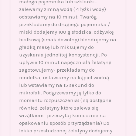
małego pojemnika lub szklanki-
zalewamy zimną wodą ( 4 łyżki wody)
odstawiamy na 10 minut. Twaróg
przekładamy do drugiego pojemnika /
miski dodajemy 100 g słodzika, odżywkę
białkową (smak dowolny) blendujemy na
gładką masę lub miksujemy do
uzyskania jednolitej konsystencji. Po
upływie 10 minut napęczniałą żelatynę
zagotowujemy- przekładamy do
rondelka, ustawiamy na kąpiel wodną
lub wstawiamy na 15 sekund do
mikrofali. Podgrzewamy ją tylko do
momentu rozpuszczenia! ( są dostępne
również, żelatyny które zalewa się
wrzątkiem- przeczytaj koniecznie na
opakowaniu sposób przyrządzenia) Do
lekko przestudzonej żelatyny dodajemy