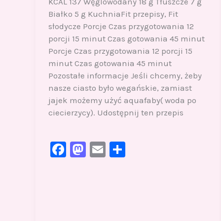
KCAL 137 Węglowodany 18 g Tłuszcze 7 g
Białko 5 g KuchniaFit przepisy, Fit
słodycze Porcje Czas przygotowania 12
porcji 15 minut Czas gotowania 45 minut
Porcje Czas przygotowania 12 porcji 15
minut Czas gotowania 45 minut
Pozostałe informacje Jeśli chcemy, żeby
nasze ciasto było wegańskie, zamiast
jajek możemy użyć aquafaby( woda po
ciecierzycy). Udostępnij ten przepis
F
M
E
S
a
a
m
h
c
st
ai
ar
e
o
l
e
b
d