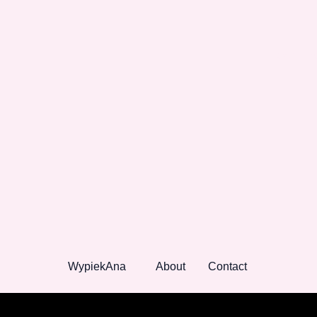
które w
WypiekAna
About
Contact