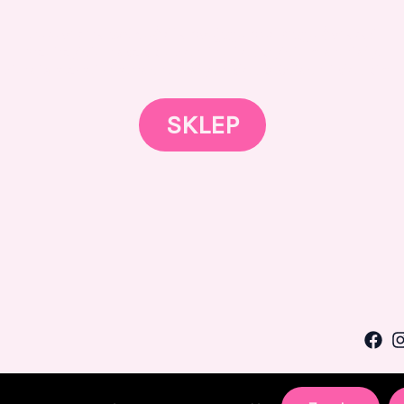
Gotowi znaleźć coś dla swojego słodkiego świata?
Przejrzyjcie nasz sklep online i odkryjcie materiały,
spierają rozwój w tortach, małych słodkościach i słodkim b
SKLEP