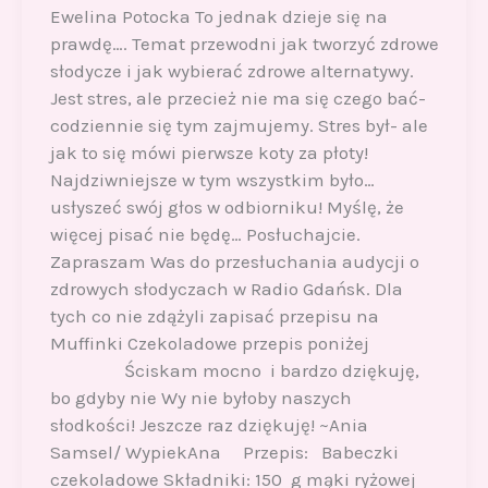
Ewelina Potocka To jednak dzieje się na
prawdę…. Temat przewodni jak tworzyć zdrowe
słodycze i jak wybierać zdrowe alternatywy.
Jest stres, ale przecież nie ma się czego bać-
codziennie się tym zajmujemy. Stres był- ale
jak to się mówi pierwsze koty za płoty!
Najdziwniejsze w tym wszystkim było…
usłyszeć swój głos w odbiorniku! Myślę, że
więcej pisać nie będę… Posłuchajcie.
Zapraszam Was do przesłuchania audycji o
zdrowych słodyczach w Radio Gdańsk. Dla
tych co nie zdążyli zapisać przepisu na
Muffinki Czekoladowe przepis poniżej
Ściskam mocno i bardzo dziękuję,
bo gdyby nie Wy nie byłoby naszych
słodkości! Jeszcze raz dziękuję! ~Ania
Samsel/ WypiekAna Przepis: Babeczki
czekoladowe Składniki: 150 g mąki ryżowej