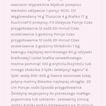
owocami WypiekAna Wydruk przepisu
Wartości odżywcze 1 porcji: KCAL 131
Węglowodany 14 g Tłuszcze 4 g Białko 17 g
KuchniaFit przepisy, Fit słodycze Porcje Czas
przygotowania 12 osób 20 minut Czas
oczekiwania 3 godziny Porcje Czas
przygotowania 12 osób 20 minut Czas
oczekiwania 3 godziny Składniki 1 kg
twarogu najlepiej sernikowego 60 g odżywki
białkowej/ izolat białka serwatkowego-
można pominąć 100 g erytrolu/ksylitolu lub
innego słodzika 3 łyżki żelatyny/ agaru* 6
łyżki wody 200-300 g Owoce sezonowe tutaj
jeżyny maliny Blaszka najlepiej okrągła- 22
cm Porcje: osób Sposób przygotowania
Żelatynę wsypujemy do pierwszego małego
pojemnika lub szklanki- zalewamy zimną
wodą ( 4 łyżki wody) odstawiamy na 10 minut.