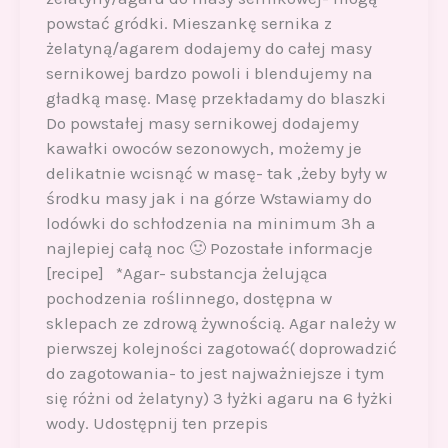
powstać gródki. Mieszankę sernika z
żelatyną/agarem dodajemy do całej masy
sernikowej bardzo powoli i blendujemy na
gładką masę. Masę przekładamy do blaszki
Do powstałej masy sernikowej dodajemy
kawałki owoców sezonowych, możemy je
delikatnie wcisnąć w masę- tak ,żeby były w
środku masy jak i na górze Wstawiamy do
lodówki do schłodzenia na minimum 3h a
najlepiej całą noc 🙂 Pozostałe informacje
[recipe] *Agar- substancja żelująca
pochodzenia roślinnego, dostępna w
sklepach ze zdrową żywnością. Agar należy w
pierwszej kolejności zagotować( doprowadzić
do zagotowania- to jest najważniejsze i tym
się różni od żelatyny) 3 łyżki agaru na 6 łyżki
wody. Udostępnij ten przepis