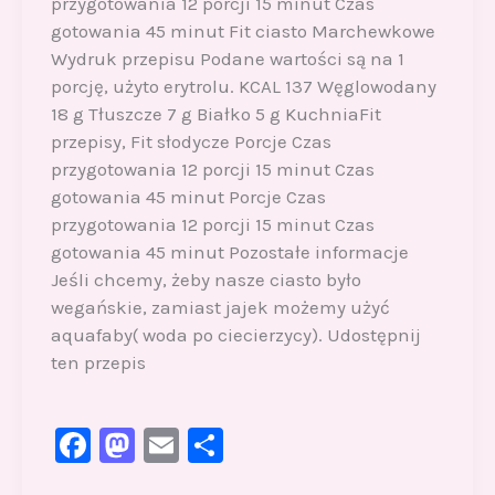
przygotowania 12 porcji 15 minut Czas
gotowania 45 minut Fit ciasto Marchewkowe
Wydruk przepisu Podane wartości są na 1
porcję, użyto erytrolu. KCAL 137 Węglowodany
18 g Tłuszcze 7 g Białko 5 g KuchniaFit
przepisy, Fit słodycze Porcje Czas
przygotowania 12 porcji 15 minut Czas
gotowania 45 minut Porcje Czas
przygotowania 12 porcji 15 minut Czas
gotowania 45 minut Pozostałe informacje
Jeśli chcemy, żeby nasze ciasto było
wegańskie, zamiast jajek możemy użyć
aquafaby( woda po ciecierzycy). Udostępnij
ten przepis
F
M
E
S
a
a
m
h