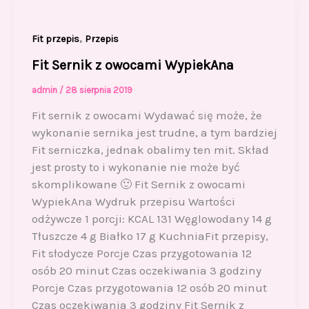
b
d
o
o
,
Fit przepis
Przepis
o
n
Fit Sernik z owocami WypiekAna
k
admin
/
28 sierpnia 2019
Fit sernik z owocami Wydawać się może, że
wykonanie sernika jest trudne, a tym bardziej
Fit serniczka, jednak obalimy ten mit. Skład
jest prosty to i wykonanie nie może być
skomplikowane 🙂 Fit Sernik z owocami
WypiekAna Wydruk przepisu Wartości
odżywcze 1 porcji: KCAL 131 Węglowodany 14 g
Tłuszcze 4 g Białko 17 g KuchniaFit przepisy,
Fit słodycze Porcje Czas przygotowania 12
osób 20 minut Czas oczekiwania 3 godziny
Porcje Czas przygotowania 12 osób 20 minut
Czas oczekiwania 3 godziny Fit Sernik z