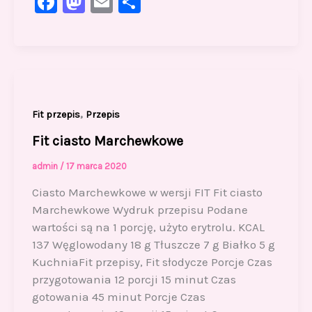
F
M
E
S
a
a
m
h
c
st
ai
ar
e
o
l
e
b
d
o
o
,
Fit przepis
Przepis
o
n
Fit ciasto Marchewkowe
k
admin
/
17 marca 2020
Ciasto Marchewkowe w wersji FIT Fit ciasto
Marchewkowe Wydruk przepisu Podane
wartości są na 1 porcję, użyto erytrolu. KCAL
137 Węglowodany 18 g Tłuszcze 7 g Białko 5 g
KuchniaFit przepisy, Fit słodycze Porcje Czas
przygotowania 12 porcji 15 minut Czas
gotowania 45 minut Porcje Czas