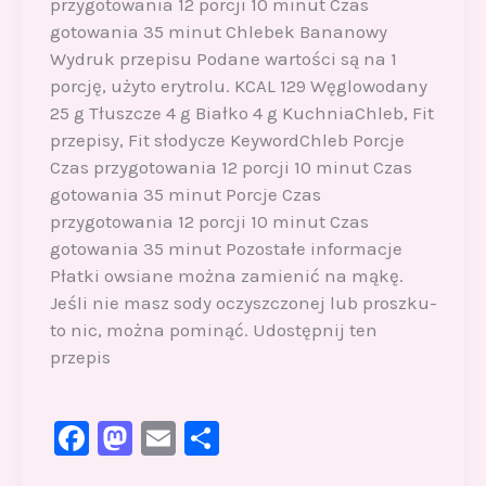
przygotowania 12 porcji 10 minut Czas
gotowania 35 minut Chlebek Bananowy
Wydruk przepisu Podane wartości są na 1
porcję, użyto erytrolu. KCAL 129 Węglowodany
25 g Tłuszcze 4 g Białko 4 g KuchniaChleb, Fit
przepisy, Fit słodycze KeywordChleb Porcje
Czas przygotowania 12 porcji 10 minut Czas
gotowania 35 minut Porcje Czas
przygotowania 12 porcji 10 minut Czas
gotowania 35 minut Pozostałe informacje
Płatki owsiane można zamienić na mąkę.
Jeśli nie masz sody oczyszczonej lub proszku-
to nic, można pominąć. Udostępnij ten
przepis
F
M
E
S
a
a
m
h