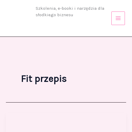
Przejdź
Szkolenia, e-booki i narzędzia dla
do
słodkiego biznesu
treści
Fit przepis