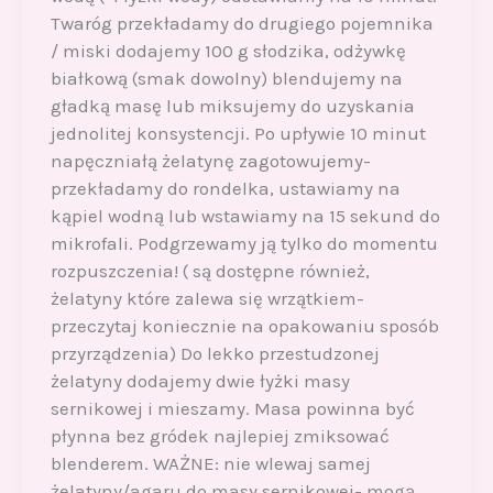
Twaróg przekładamy do drugiego pojemnika
/ miski dodajemy 100 g słodzika, odżywkę
białkową (smak dowolny) blendujemy na
gładką masę lub miksujemy do uzyskania
jednolitej konsystencji. Po upływie 10 minut
napęczniałą żelatynę zagotowujemy-
przekładamy do rondelka, ustawiamy na
kąpiel wodną lub wstawiamy na 15 sekund do
mikrofali. Podgrzewamy ją tylko do momentu
rozpuszczenia! ( są dostępne również,
żelatyny które zalewa się wrzątkiem-
przeczytaj koniecznie na opakowaniu sposób
przyrządzenia) Do lekko przestudzonej
żelatyny dodajemy dwie łyżki masy
sernikowej i mieszamy. Masa powinna być
płynna bez gródek najlepiej zmiksować
blenderem. WAŻNE: nie wlewaj samej
żelatyny/agaru do masy sernikowej- mogą