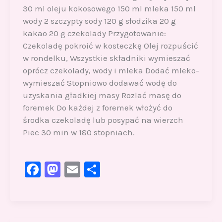
30 ml oleju kokosowego 150 ml mleka 150 ml
wody 2 szczypty sody 120 g słodzika 20 g
kakao 20 g czekolady Przygotowanie:
Czekoladę pokroić w kosteczkę Olej rozpuścić
w rondelku, Wszystkie składniki wymieszać
oprócz czekolady, wody i mleka Dodać mleko-
wymieszać Stopniowo dodawać wodę do
uzyskania gładkiej masy Rozlać masę do
foremek Do każdej z foremek włożyć do
środka czekoladę lub posypać na wierzch
Piec 30 min w 180 stopniach.
F
M
E
S
a
a
m
h
c
st
ai
ar
e
o
l
e