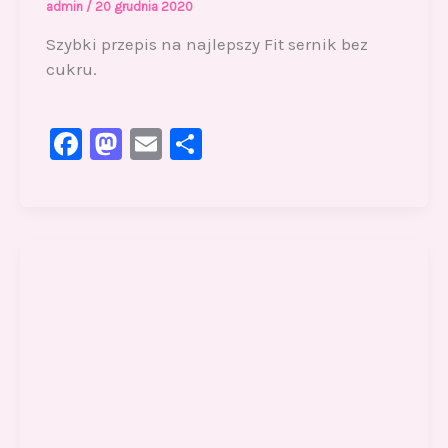
admin
/
20 grudnia 2020
Szybki przepis na najlepszy Fit sernik bez
cukru.
F
M
E
S
a
a
m
h
c
st
ai
ar
e
o
l
e
b
d
o
o
o
n
k