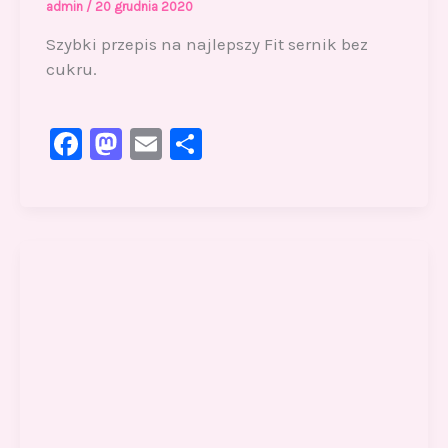
admin
/
20 grudnia 2020
Szybki przepis na najlepszy Fit sernik bez
cukru.
F
M
E
S
a
a
m
h
c
st
ai
ar
e
o
l
e
b
d
o
o
o
n
k