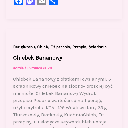
F
M
E
S
a
a
m
h
c
st
ai
ar
e
o
l
e
b
d
o
o
,
,
,
,
Bez glutenu
Chleb
Fit przepis
Przepis
śniadanie
o
n
Chlebek Bananowy
k
admin
/
15 marca 2020
Chlebek Bananowy z płatkami owsianymi. 5
składnikowy chlebek na słodko- prościej być
nie może. Chlebek Bananowy Wydruk
przepisu Podane wartości są na 1 porcję,
użyto erytrolu. KCAL 129 Węglowodany 25 g
Tłuszcze 4 g Białko 4 g KuchniaChleb, Fit
przepisy, Fit słodycze KeywordChleb Porcje