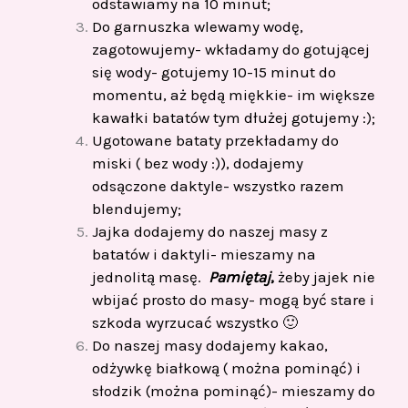
odstawiamy na 10 minut;
Do garnuszka wlewamy wodę,
zagotowujemy- wkładamy do gotującej
się wody- gotujemy 10-15 minut do
momentu, aż będą miękkie- im większe
kawałki batatów tym dłużej gotujemy :);
Ugotowane bataty przekładamy do
miski ( bez wody :)), dodajemy
odsączone daktyle- wszystko razem
blendujemy;
Jajka dodajemy do naszej masy z
batatów i daktyli- mieszamy na
jednolitą masę.
Pamiętaj
,
żeby jajek nie
wbijać prosto do masy- mogą być stare i
szkoda wyrzucać wszystko 🙂
Do naszej masy dodajemy kakao,
odżywkę białkową ( można pominąć) i
słodzik (można pominąć)- mieszamy do