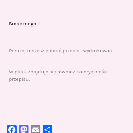
Smacznego J
Poniżej możesz pobrać przepis i wydrukować.
W pliku znajduje się również kaloryczność
przepisu.
F
M
E
S