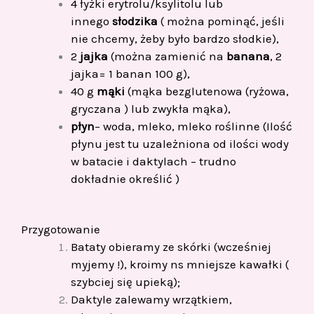
4 łyżki erytrolu/ksylitolu lub
innego
słodzika
( można pominąć, jeśli
nie chcemy, żeby było bardzo słodkie),
2
jajka
(można zamienić na
banana
, 2
jajka= 1 banan 100 g),
40 g
mąki
(mąka bezglutenowa (ryżowa,
gryczana ) lub zwykła mąka),
płyn
– woda, mleko, mleko roślinne (Ilość
płynu jest tu uzależniona od ilości wody
w batacie i daktylach – trudno
dokładnie określić )
Przygotowanie
Bataty obieramy ze skórki (wcześniej
myjemy !), kroimy ns mniejsze kawałki (
szybciej się upieką);
Daktyle zalewamy wrzątkiem,