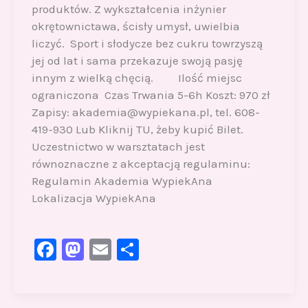
produktów. Z wykształcenia inżynier
okrętownictawa, ścisły umysł, uwielbia
liczyć. Sport i słodycze bez cukru towrzyszą
jej od lat i sama przekazuje swoją pasję
innym z wielką chęcią. Ilość miejsc
ograniczona Czas Trwania 5-6h Koszt: 970 zł
Zapisy: akademia@wypiekana.pl, tel. 608-
419-930 Lub Kliknij TU, żeby kupić Bilet.
Uczestnictwo w warsztatach jest
równoznaczne z akceptacją regulaminu:
Regulamin Akademia WypiekAna
Lokalizacja WypiekAna
F
M
E
S
a
a
m
h
c
st
ai
ar