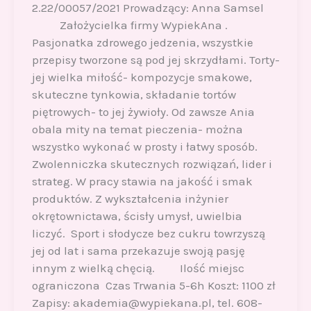
2.22/00057/2021 Prowadzący: Anna Samsel
Założycielka firmy WypiekAna .
Pasjonatka zdrowego jedzenia, wszystkie
przepisy tworzone są pod jej skrzydłami. Torty-
jej wielka miłość- kompozycje smakowe,
skuteczne tynkowia, składanie tortów
piętrowych- to jej żywioły. Od zawsze Ania
obala mity na temat pieczenia- można
wszystko wykonać w prosty i łatwy sposób.
Zwolenniczka skutecznych rozwiązań, lider i
strateg. W pracy stawia na jakość i smak
produktów. Z wykształcenia inżynier
okrętownictawa, ścisły umysł, uwielbia
liczyć. Sport i słodycze bez cukru towrzyszą
jej od lat i sama przekazuje swoją pasję
innym z wielką chęcią. Ilość miejsc
ograniczona Czas Trwania 5-6h Koszt: 1100 zł
Zapisy: akademia@wypiekana.pl, tel. 608-