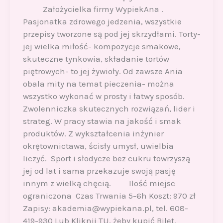
Założycielka firmy WypiekAna .
Pasjonatka zdrowego jedzenia, wszystkie
przepisy tworzone są pod jej skrzydłami. Torty-
jej wielka miłość- kompozycje smakowe,
skuteczne tynkowia, składanie tortów
piętrowych- to jej żywioły. Od zawsze Ania
obala mity na temat pieczenia- można
wszystko wykonać w prosty i łatwy sposób.
Zwolenniczka skutecznych rozwiązań, lider i
strateg. W pracy stawia na jakość i smak
produktów. Z wykształcenia inżynier
okrętownictawa, ścisły umysł, uwielbia
liczyć. Sport i słodycze bez cukru towrzyszą
jej od lat i sama przekazuje swoją pasję
innym z wielką chęcią. Ilość miejsc
ograniczona Czas Trwania 5-6h Koszt: 970 zł
Zapisy: akademia@wypiekana.pl, tel. 608-
419-930 Lub Kliknij TU, żeby kupić Bilet.