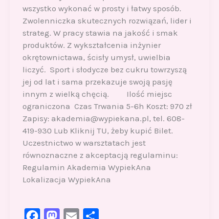
wszystko wykonać w prosty i łatwy sposób.
Zwolenniczka skutecznych rozwiązań, lider i
strateg. W pracy stawia na jakość i smak
produktów. Z wykształcenia inżynier
okrętownictawa, ścisły umysł, uwielbia
liczyć. Sport i słodycze bez cukru towrzyszą
jej od lat i sama przekazuje swoją pasję
innym z wielką chęcią. Ilość miejsc
ograniczona Czas Trwania 5-6h Koszt: 970 zł
Zapisy: akademia@wypiekana.pl, tel. 608-
419-930 Lub Kliknij TU, żeby kupić Bilet.
Uczestnictwo w warsztatach jest
równoznaczne z akceptacją regulaminu:
Regulamin Akademia WypiekAna
Lokalizacja WypiekAna
F
M
E
S