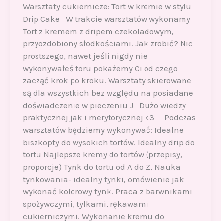
Warsztaty cukiernicze: Tort w kremie w stylu
Drip Cake W trakcie warsztatów wykonamy
Tort z kremem z dripem czekoladowym,
przyozdobiony słodkościami. Jak zrobić? Nic
prostszego, nawet jeśli nigdy nie
wykonywałeś toru pokażemy Ci od czego
zacząć krok po kroku. Warsztaty skierowane
są dla wszystkich bez względu na posiadane
doświadczenie w pieczeniu J Dużo wiedzy
praktycznej jak i merytorycznej <3 Podczas
warsztatów będziemy wykonywać: Idealne
biszkopty do wysokich tortów. Idealny drip do
tortu Najlepsze kremy do tortów (przepisy,
proporcje) Tynk do tortu od A do Z, Nauka
tynkowania- idealny tynki, omówienie jak
wykonać kolorowy tynk. Praca z barwnikami
spożywczymi, tylkami, rękawami
cukierniczymi. Wykonanie kremu do