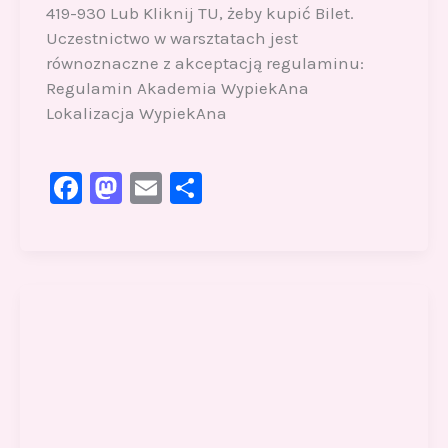
419-930 Lub Kliknij TU, żeby kupić Bilet.
Uczestnictwo w warsztatach jest
równoznaczne z akceptacją regulaminu:
Regulamin Akademia WypiekAna
Lokalizacja WypiekAna
F
M
E
S
a
a
m
h
c
st
ai
ar
e
o
l
e
b
d
o
o
o
n
k