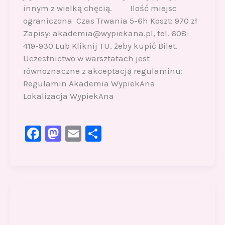
innym z wielką chęcią. Ilość miejsc
ograniczona Czas Trwania 5-6h Koszt: 970 zł
Zapisy: akademia@wypiekana.pl, tel. 608-
419-930 Lub Kliknij TU, żeby kupić Bilet.
Uczestnictwo w warsztatach jest
równoznaczne z akceptacją regulaminu:
Regulamin Akademia WypiekAna
Lokalizacja WypiekAna
F
M
E
S
a
a
m
h
c
st
ai
ar
e
o
l
e
b
d
o
o