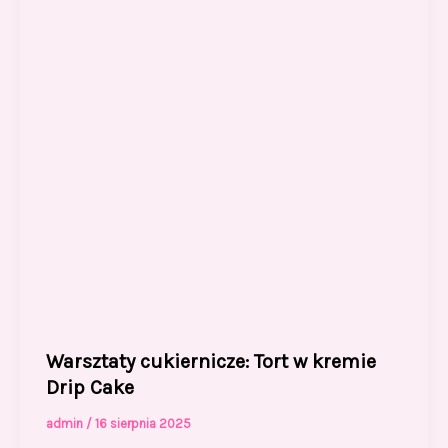
o
n
k
Warsztaty cukiernicze: Tort w kremie
Drip Cake
admin
/
16 sierpnia 2025