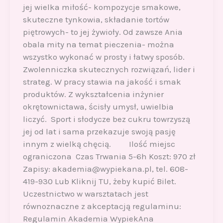
jej wielka miłość- kompozycje smakowe,
skuteczne tynkowia, składanie tortów
piętrowych- to jej żywioły. Od zawsze Ania
obala mity na temat pieczenia- można
wszystko wykonać w prosty i łatwy sposób.
Zwolenniczka skutecznych rozwiązań, lider i
strateg. W pracy stawia na jakość i smak
produktów. Z wykształcenia inżynier
okrętownictawa, ścisły umysł, uwielbia
liczyć. Sport i słodycze bez cukru towrzyszą
jej od lat i sama przekazuje swoją pasję
innym z wielką chęcią. Ilość miejsc
ograniczona Czas Trwania 5-6h Koszt: 970 zł
Zapisy: akademia@wypiekana.pl, tel. 608-
419-930 Lub Kliknij TU, żeby kupić Bilet.
Uczestnictwo w warsztatach jest
równoznaczne z akceptacją regulaminu:
Regulamin Akademia WypiekAna