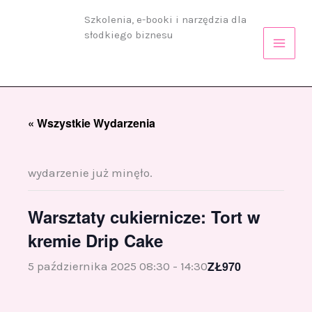
Przejdź
Szkolenia, e-booki i narzędzia dla
do
słodkiego biznesu
treści
« Wszystkie Wydarzenia
wydarzenie już minęło.
Warsztaty cukiernicze: Tort w
kremie Drip Cake
ZŁ970
5 października 2025 08:30
-
14:30