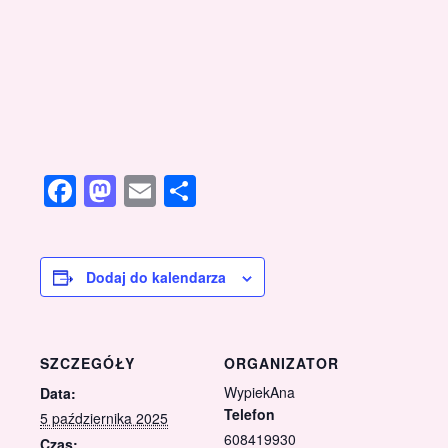
Facebook
Mastodon
Email
Share
Dodaj do kalendarza
SZCZEGÓŁY
ORGANIZATOR
WypiekAna
Data:
Telefon
5 października 2025
608419930
Czas: