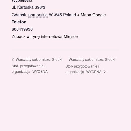
WypiekAna
ul. Kartuska 396/3
Gdańsk
,
pomorskie
80-845
Poland
+ Mapa Google
Telefon
608419930
Zobacz witrynę internetową Miejsce
Warsztaty cukiernicze: Słodki
Warsztaty cukiernicze: Słodki
Stół- przygotowanie i
Stół- przygotowanie i
organizacja- WYCENA
organizacja- WYCENA
Gotowi znaleźć coś dla swojego słodkiego świata?
Przejrzyjcie nasz sklep online i odkryjcie materiały,
które wspierają rozwój w tortach, małych
słodkościach i słodkim biznesie.