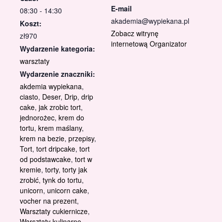
E-mail
08:30 - 14:30
akademia@wypiekana.pl
Koszt:
Zobacz witrynę
zł970
internetową Organizator
Wydarzenie kategoria:
warsztaty
Wydarzenie znaczniki:
akdemia wypiekana
,
ciasto
,
Deser
,
Drip
,
drip
cake
,
jak zrobic tort
,
jednorożec
,
krem do
tortu
,
krem maślany
,
krem na bezie
,
przepisy
,
Tort
,
tort dripcake
,
tort
od podstawcake
,
tort w
kremie
,
torty
,
torty jak
zrobić
,
tynk do tortu
,
unicorn
,
unicorn cake
,
vocher na prezent
,
Warsztaty cukiernicze
,
Warsztaty kulinarne
,