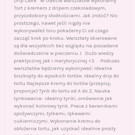
Drip Cake W trakcie warsztatów wykonamy
Tort z kremem z dripem czekoladowym,
przyozdobiony słodkościami. Jak zrobić? Nic
prostszego, nawet jeśli nigdy nie
wykonywałeś toru pokażemy Ci od czego
zacząć krok po kroku. Warsztaty skierowane
są dla wszystkich bez względu na posiadane
doświadczenie w pieczeniu J Dużo wiedzy
praktycznej jak i merytorycznej <3 Podczas
warsztatów będziemy wykonywać: Idealne
biszkopty do wysokich tortów. Idealny drip do
tortu Najlepsze kremy do tortów (przepisy,
proporcje) Tynk do tortu od A do Z, Nauka
tynkowania- idealny tynki, omówienie jak
wykonać kolorowy tynk. Praca z barwnikami
spożywczymi, tylkami, rękawami
cukierniczymi. Wykonanie kremu do
obłożenia tortu, jak uzyskać idealnie prosty