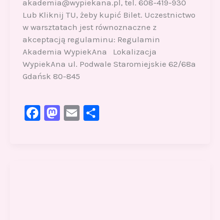
akademia@wypiekana.pl, tel. 608-419-930
Lub Kliknij TU, żeby kupić Bilet. Uczestnictwo
w warsztatach jest równoznaczne z
akceptacją regulaminu: Regulamin
Akademia WypiekAna Lokalizacja
WypiekAna ul. Podwale Staromiejskie 62/68a
Gdańsk 80-845
F
M
E
S
a
a
m
h
c
st
ai
ar
e
o
l
e
b
d
o
o
o
n