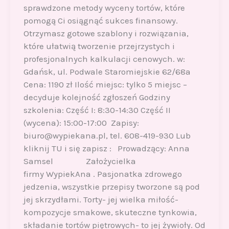
sprawdzone metody wyceny tortów, które
pomogą Ci osiągnąć sukces finansowy.
Otrzymasz gotowe szablony i rozwiązania,
które ułatwią tworzenie przejrzystych i
profesjonalnych kalkulacji cenowych. w:
Gdańsk, ul. Podwale Staromiejskie 62/68a
Cena: 1190 zł Ilość miejsc: tylko 5 miejsc –
decyduje kolejność zgłoszeń Godziny
szkolenia: Część I: 8:30-14:30 Część II
(wycena): 15:00-17:00 Zapisy:
biuro@wypiekana.pl, tel. 608-419-930 Lub
kliknij TU i się zapisz : Prowadzący: Anna
Samsel Założycielka
firmy WypiekAna . Pasjonatka zdrowego
jedzenia, wszystkie przepisy tworzone są pod
jej skrzydłami. Torty- jej wielka miłość-
kompozycje smakowe, skuteczne tynkowia,
składanie tortów piętrowych- to jej żywioły. Od