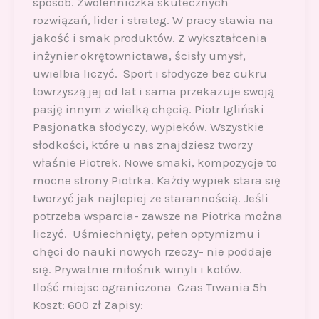
sposób. Zwolenniczka skutecznych
rozwiązań, lider i strateg. W pracy stawia na
jakość i smak produktów. Z wykształcenia
inżynier okrętownictawa, ścisły umysł,
uwielbia liczyć. Sport i słodycze bez cukru
towrzyszą jej od lat i sama przekazuje swoją
pasję innym z wielką chęcią. Piotr Igliński
Pasjonatka słodyczy, wypieków. Wszystkie
słodkości, które u nas znajdziesz tworzy
właśnie Piotrek. Nowe smaki, kompozycje to
mocne strony Piotrka. Każdy wypiek stara się
tworzyć jak najlepiej ze starannością. Jeśli
potrzeba wsparcia- zawsze na Piotrka można
liczyć. Uśmiechnięty, pełen optymizmu i
chęci do nauki nowych rzeczy- nie poddaje
się. Prywatnie miłośnik winyli i kotów.
Ilość miejsc ograniczona Czas Trwania 5h
Koszt: 600 zł Zapisy: