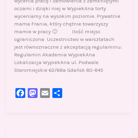
wycenia pracę i zamówienia z zamkniętymi
oczami i dzięki niej w WypiekAna torty
wyceniamy na wysokim poziomie. Prywatnie
mama Frania, który chętnie towarzyszy
mamie w pracy 🙂 Ilość miejsc
ograniczona Uczestnictwo w warsztatach
jest równoznaczne z akceptacją regulaminu:
Regulamin Akademia WypiekAna
Lokalizacja WypiekAna ul. Podwale
Staromiejskie 62/68a Gdańsk 80-845
F
M
E
S
a
a
m
h
c
st
ai
ar
e
o
l
e
b
d