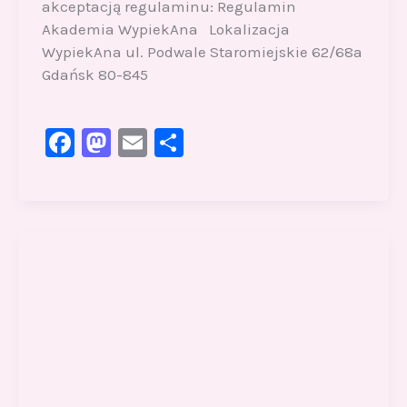
akceptacją regulaminu: Regulamin
Akademia WypiekAna Lokalizacja
WypiekAna ul. Podwale Staromiejskie 62/68a
Gdańsk 80-845
F
M
E
S
a
a
m
h
c
st
ai
ar
e
o
l
e
b
d
o
o
o
n
k