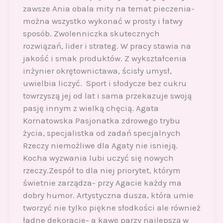
zawsze Ania obala mity na temat pieczenia-
można wszystko wykonać w prosty i łatwy
sposób. Zwolenniczka skutecznych
rozwiązań, lider i strateg. W pracy stawia na
jakość i smak produktów. Z wykształcenia
inżynier okrętownictawa, ścisły umysł,
uwielbia liczyć. Sport i słodycze bez cukru
towrzyszą jej od lat i sama przekazuje swoją
pasję innym z wielką chęcią. Agata
Kornatowska Pasjonatka zdrowego trybu
życia, specjalistka od zadań specjalnych
Rzeczy niemożliwe dla Agaty nie isnieją.
Kocha wyzwania lubi uczyć się nowych
rzeczy.Zespół to dla niej priorytet, którym
świetnie zarządza- przy Agacie każdy ma
dobry humor. Artystyczna dusza, która umie
tworzyć nie tylko piękne słodkości ale również
ładne dekoracje- a kawę parzy najlepszą w