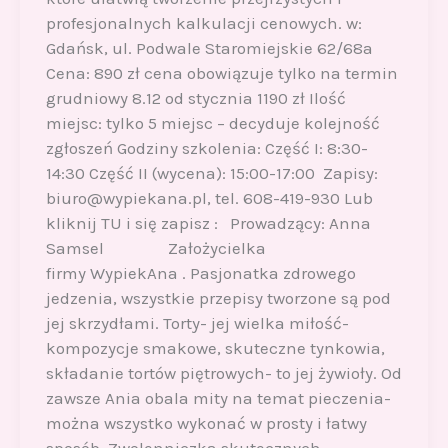
profesjonalnych kalkulacji cenowych. w:
Gdańsk, ul. Podwale Staromiejskie 62/68a
Cena: 890 zł cena obowiązuje tylko na termin
grudniowy 8.12 od stycznia 1190 zł Ilość
miejsc: tylko 5 miejsc – decyduje kolejność
zgłoszeń Godziny szkolenia: Część I: 8:30-
14:30 Część II (wycena): 15:00-17:00 Zapisy:
biuro@wypiekana.pl, tel. 608-419-930 Lub
kliknij TU i się zapisz : Prowadzący: Anna
Samsel Założycielka
firmy WypiekAna . Pasjonatka zdrowego
jedzenia, wszystkie przepisy tworzone są pod
jej skrzydłami. Torty- jej wielka miłość-
kompozycje smakowe, skuteczne tynkowia,
składanie tortów piętrowych- to jej żywioły. Od
zawsze Ania obala mity na temat pieczenia-
można wszystko wykonać w prosty i łatwy