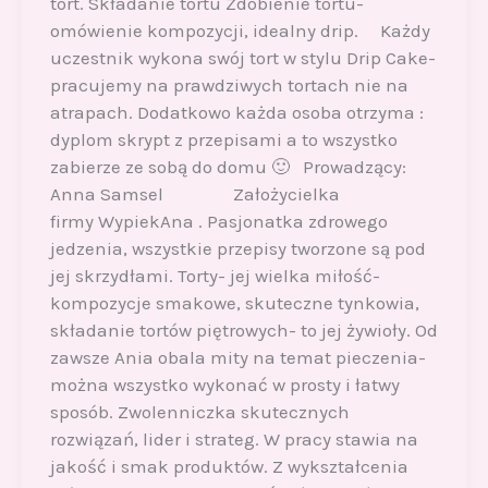
tort. Składanie tortu Zdobienie tortu-
omówienie kompozycji, idealny drip. Każdy
uczestnik wykona swój tort w stylu Drip Cake-
pracujemy na prawdziwych tortach nie na
atrapach. Dodatkowo każda osoba otrzyma :
dyplom skrypt z przepisami a to wszystko
zabierze ze sobą do domu 🙂 Prowadzący:
Anna Samsel Założycielka
firmy WypiekAna . Pasjonatka zdrowego
jedzenia, wszystkie przepisy tworzone są pod
jej skrzydłami. Torty- jej wielka miłość-
kompozycje smakowe, skuteczne tynkowia,
składanie tortów piętrowych- to jej żywioły. Od
zawsze Ania obala mity na temat pieczenia-
można wszystko wykonać w prosty i łatwy
sposób. Zwolenniczka skutecznych
rozwiązań, lider i strateg. W pracy stawia na
jakość i smak produktów. Z wykształcenia