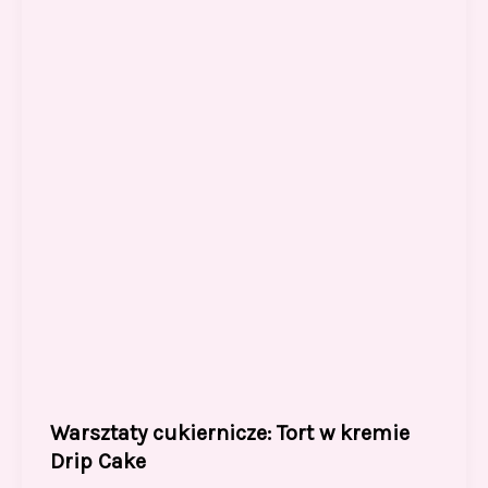
o
o
o
n
k
Warsztaty cukiernicze: Tort w kremie
Drip Cake