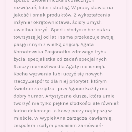
sposób. Zwolenniczka skutecznych
rozwiązań, lider i strateg. W pracy stawia na
jakość i smak produktów. Z wykształcenia
inżynier okrętownictawa, ścisły umysł,
uwielbia liczyć. Sport i słodycze bez cukru
towrzyszą jej od lat i sama przekazuje swoją
pasję innym z wielką chęcią. Agata
Kornatowska Pasjonatka zdrowego trybu
życia, specjalistka od zadań specjalnych
Rzeczy niemożliwe dla Agaty nie isnieją.
Kocha wyzwania lubi uczyć się nowych
rzeczy.Zespół to dla niej priorytet, którym
świetnie zarządza- przy Agacie każdy ma
dobry humor. Artystyczna dusza, która umie
tworzyć nie tylko piękne słodkości ale również
ładne dekoracje- a kawę parzy najlepszą w
mieście. W WypiekAna zarządza kawiarnią,
zespołem i całym procesem zamówień-