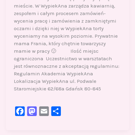
mieście. W WypiekAna zarządza kawiarnią,
zespołem i całym procesem zamówień-
wycenia pracę i zamówienia z zamkniętymi
oczami i dzięki niej w WypiekAna torty
wyceniamy na wysokim poziomie. Prywatnie
mama Frania, który chętnie towarzyszy
mamie w pracy 🙂 Ilość miejsc
ograniczona Uczestnictwo w warsztatach
jest równoznaczne z akceptacją regulaminu:
Regulamin Akademia WypiekAna
Lokalizacja WypiekAna ul. Podwale
Staromiejskie 62/68a Gdańsk 80-845
F
M
E
S
a
a
m
h
c
st
ai
ar