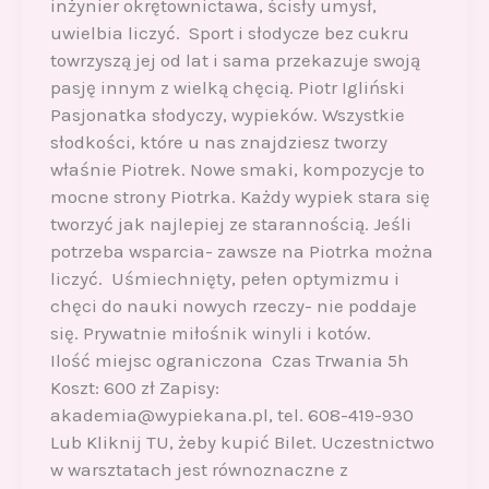
inżynier okrętownictawa, ścisły umysł,
uwielbia liczyć. Sport i słodycze bez cukru
towrzyszą jej od lat i sama przekazuje swoją
pasję innym z wielką chęcią. Piotr Igliński
Pasjonatka słodyczy, wypieków. Wszystkie
słodkości, które u nas znajdziesz tworzy
właśnie Piotrek. Nowe smaki, kompozycje to
mocne strony Piotrka. Każdy wypiek stara się
tworzyć jak najlepiej ze starannością. Jeśli
potrzeba wsparcia- zawsze na Piotrka można
liczyć. Uśmiechnięty, pełen optymizmu i
chęci do nauki nowych rzeczy- nie poddaje
się. Prywatnie miłośnik winyli i kotów.
Ilość miejsc ograniczona Czas Trwania 5h
Koszt: 600 zł Zapisy:
akademia@wypiekana.pl, tel. 608-419-930
Lub Kliknij TU, żeby kupić Bilet. Uczestnictwo
w warsztatach jest równoznaczne z