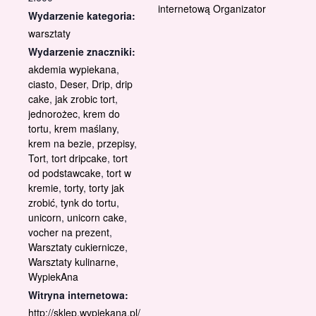
internetową Organizator
Wydarzenie kategoria:
warsztaty
Wydarzenie znaczniki:
akdemia wypiekana
,
ciasto
,
Deser
,
Drip
,
drip
cake
,
jak zrobic tort
,
jednorożec
,
krem do
tortu
,
krem maślany
,
krem na bezie
,
przepisy
,
Tort
,
tort dripcake
,
tort
od podstawcake
,
tort w
kremie
,
torty
,
torty jak
zrobić
,
tynk do tortu
,
unicorn
,
unicorn cake
,
vocher na prezent
,
Warsztaty cukiernicze
,
Warsztaty kulinarne
,
WypiekAna
Witryna internetowa:
http://sklep.wypiekana.pl/