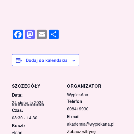
Facebook
Mastodon
Email
Share
Dodaj do kalendarza
SZCZEGÓŁY
ORGANIZATOR
WypiekAna
Data:
Telefon
24 sierpnia 2024
608419930
Czas:
E-mail
08:30 - 14:30
akademia@wypiekana.pl
Koszt:
Zobacz witrynę
zł600