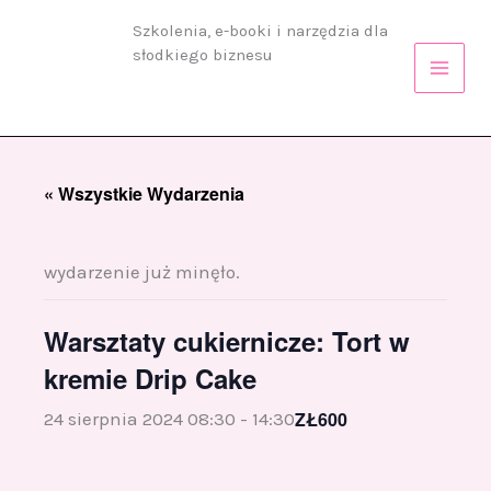
Przejdź
Szkolenia, e-booki i narzędzia dla
do
słodkiego biznesu
treści
« Wszystkie Wydarzenia
wydarzenie już minęło.
Warsztaty cukiernicze: Tort w
kremie Drip Cake
ZŁ600
24 sierpnia 2024 08:30
-
14:30