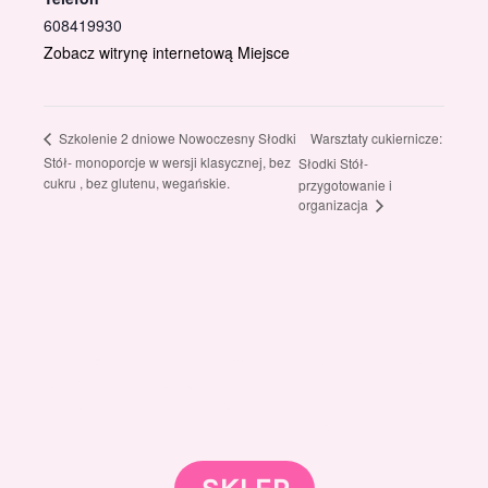
608419930
Zobacz witrynę internetową Miejsce
Warsztaty cukiernicze:
Szkolenie 2 dniowe Nowoczesny Słodki
Stół- monoporcje w wersji klasycznej, bez
Słodki Stół-
cukru , bez glutenu, wegańskie.
przygotowanie i
organizacja
Gotowi znaleźć coś dla swojego słodkiego świata?
Przejrzyjcie nasz sklep online i odkryjcie materiały,
które wspierają rozwój w tortach, małych
słodkościach i słodkim biznesie.