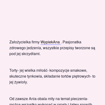
Założycielka firmy
WypiekAna
. Pasjonatka
zdrowego jedzenia, wszystkie przepisy tworzone są
pod jej skrzydłami.
Torty- jej wielka miłość- kompozycje smakowe,
skuteczne tynkowia, składanie tortów piętrowych- to
jej żywioły.
Od zawsze Ania obala mity na temat pieczenia-
można wszystko wykonać w prosty i łatwy sposób.