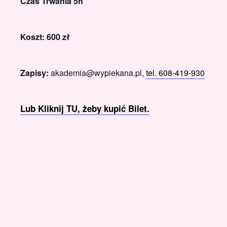
Czas Trwania 5h
Koszt: 600 zł
Zapisy:
akademia@wypiekana.pl,
tel. 608-419-930
Lub Kliknij TU, żeby kupić Bilet.