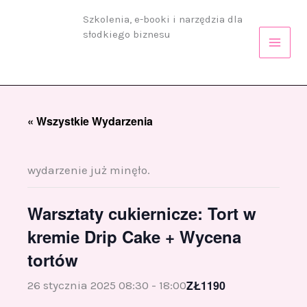
Przejdź
Szkolenia, e-booki i narzędzia dla
do
słodkiego biznesu
treści
« Wszystkie Wydarzenia
wydarzenie już minęło.
Warsztaty cukiernicze: Tort w
kremie Drip Cake + Wycena
tortów
ZŁ1190
26 stycznia 2025 08:30
-
18:00