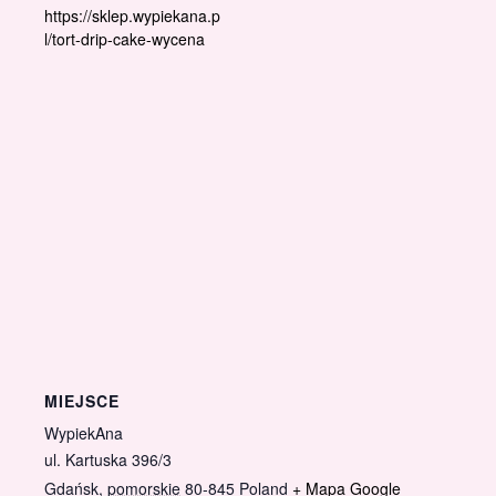
https://sklep.wypiekana.p
l/tort-drip-cake-wycena
MIEJSCE
WypiekAna
ul. Kartuska 396/3
Gdańsk
,
pomorskie
80-845
Poland
+ Mapa Google