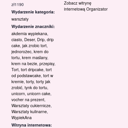
Zobacz witrynę
zł1190
internetową Organizator
Wydarzenie kategoria:
warsztaty
Wydarzenie znaczniki:
akdemia wypiekana
,
ciasto
,
Deser
,
Drip
,
drip
cake
,
jak zrobic tort
,
jednorożec
,
krem do
tortu
,
krem maślany
,
krem na bezie
,
przepisy
,
Tort
,
tort dripcake
,
tort
od podstawcake
,
tort w
kremie
,
torty
,
torty jak
zrobić
,
tynk do tortu
,
unicorn
,
unicorn cake
,
vocher na prezent
,
Warsztaty cukiernicze
,
Warsztaty kulinarne
,
WypiekAna
Witryna internetowa: