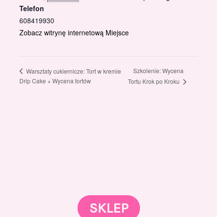
Telefon
608419930
Zobacz witrynę internetową Miejsce
Szkolenie: Wycena
Warsztaty cukiernicze: Tort w kremie
Drip Cake + Wycena tortów
Tortu Krok po Kroku
Gotowi znaleźć coś dla swojego słodkiego świata?
Przejrzyjcie nasz sklep online i odkryjcie materiały,
które wspierają rozwój w tortach, małych
słodkościach i słodkim biznesie.
SKLEP