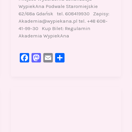
WypiekAna Podwale Staromiejskie
62/68a Gdańsk tel. 608419930 Zapisy:
Akademia@wypiekana.pl tel. +48 608-
41-99-30 Kup Bilet: Regulamin
Akademia WypiekAna
F
M
E
S
a
a
m
h
c
st
ai
ar
e
o
l
e
b
d
o
o
o
n
k