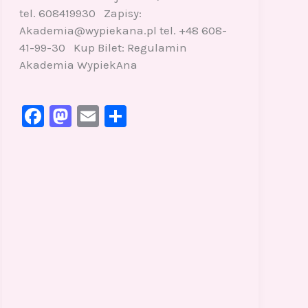
tel. 608419930 Zapisy:
Akademia@wypiekana.pl tel. +48 608-
41-99-30 Kup Bilet: Regulamin
Akademia WypiekAna
F
M
E
S
a
a
m
h
c
st
ai
ar
e
o
l
e
b
d
o
o
o
n
k