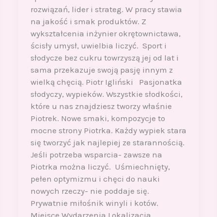
rozwiązań, lider i strateg. W pracy stawia
na jakość i smak produktów. Z
wykształcenia inżynier okrętownictawa,
ścisły umysł, uwielbia liczyć. Sport i
słodycze bez cukru towrzyszą jej od lat i
sama przekazuje swoją pasję innym z
wielką chęcią. Piotr Igliński Pasjonatka
słodyczy, wypieków. Wszystkie słodkości,
które u nas znajdziesz tworzy właśnie
Piotrek. Nowe smaki, kompozycje to
mocne strony Piotrka. Każdy wypiek stara
się tworzyć jak najlepiej ze starannością.
Jeśli potrzeba wsparcia- zawsze na
Piotrka można liczyć. Uśmiechnięty,
pełen optymizmu i chęci do nauki
nowych rzeczy- nie poddaje się.
Prywatnie miłośnik winyli i kotów.
Miejsce Wydarzenia Lokalizacja