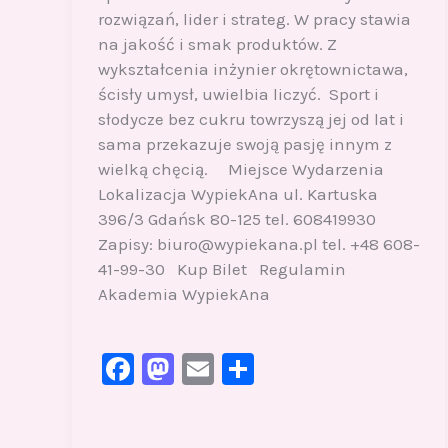
rozwiązań, lider i strateg. W pracy stawia
na jakość i smak produktów. Z
wykształcenia inżynier okrętownictawa,
ścisły umysł, uwielbia liczyć. Sport i
słodycze bez cukru towrzyszą jej od lat i
sama przekazuje swoją pasję innym z
wielką chęcią. Miejsce Wydarzenia
Lokalizacja WypiekAna ul. Kartuska
396/3 Gdańsk 80-125 tel. 608419930
Zapisy: biuro@wypiekana.pl tel. +48 608-
41-99-30 Kup Bilet Regulamin
Akademia WypiekAna
F
M
E
S
a
a
m
h
c
st
ai
ar