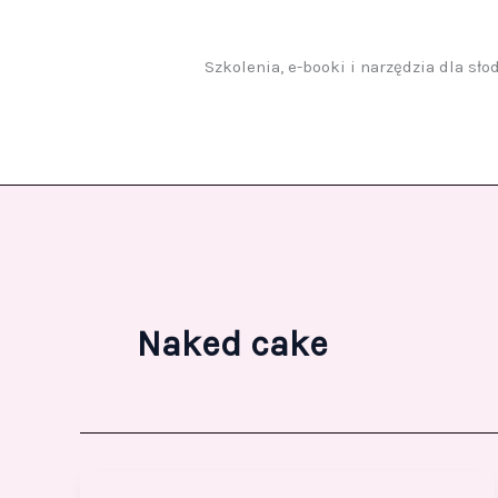
Przejdź
do
treści
Szkolenia, e-booki i narzędzia dla sł
Naked cake