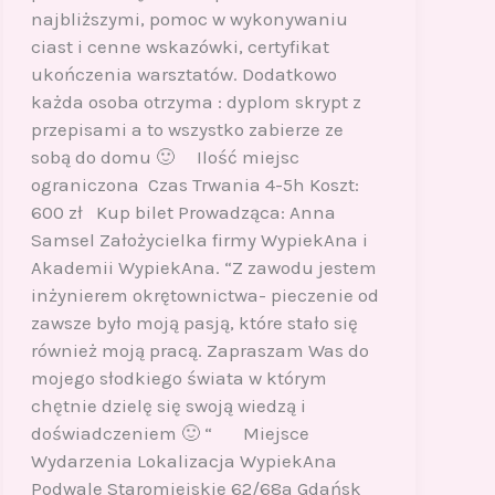
najbliższymi, pomoc w wykonywaniu
ciast i cenne wskazówki, certyfikat
ukończenia warsztatów. Dodatkowo
każda osoba otrzyma : dyplom skrypt z
przepisami a to wszystko zabierze ze
sobą do domu 🙂 Ilość miejsc
ograniczona Czas Trwania 4-5h Koszt:
600 zł Kup bilet Prowadząca: Anna
Samsel Założycielka firmy WypiekAna i
Akademii WypiekAna. “Z zawodu jestem
inżynierem okrętownictwa- pieczenie od
zawsze było moją pasją, które stało się
również moją pracą. Zapraszam Was do
mojego słodkiego świata w którym
chętnie dzielę się swoją wiedzą i
doświadczeniem 🙂 “ Miejsce
Wydarzenia Lokalizacja WypiekAna
Podwale Staromiejskie 62/68a Gdańsk