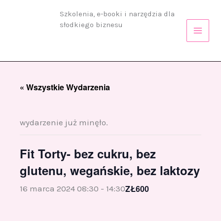
Przejdź
Szkolenia, e-booki i narzędzia dla
do
słodkiego biznesu
treści
« Wszystkie Wydarzenia
wydarzenie już minęło.
Fit Torty- bez cukru, bez
glutenu, wegańskie, bez laktozy
ZŁ600
16 marca 2024 08:30
-
14:30