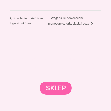
Wegańskie nowoczesne
Szkolenie cukiernicze:
Figurki cukrowe
monoporcje, torty, ciasta i beza
Gotowi znaleźć coś dla swojego słodkiego świata?
Przejrzyjcie nasz sklep online i odkryjcie materiały,
które wspierają rozwój w tortach, małych
słodkościach i słodkim biznesie.
SKLEP