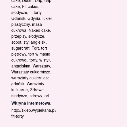
cake
,
Deser
,
Drip
,
drip
cake
,
Fit cakes
,
fit
słodycze
,
fit torty
,
Gdańsk
,
Gdynia
,
lukier
plastyczny
,
masa
cukrowa
,
Naked cake
,
przepisy
,
słodycze
,
sopot
,
styl angielski
,
sugarcraft
,
Tort
,
tort
piętrowy
,
tort w masie
cukrowej
,
torty
,
w stylu
angielskim
,
Warsztaty
,
Warsztaty cukiernicze
,
warsztaty cukiernicze
gdańsk
,
Warsztaty
kulinarne
,
Zdrowe
słodycze
,
zdrowy tort
Witryna internetowa:
http://sklep.wypiekana.pl/
fit-torty