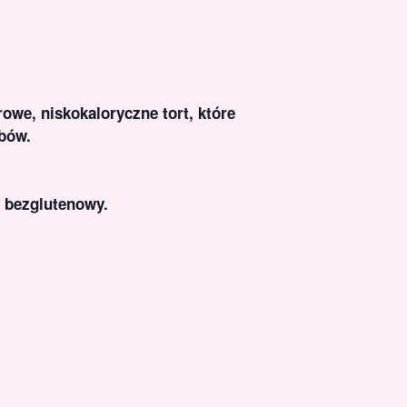
we, niskokaloryczne tort, które
bów.
i bezglutenowy.