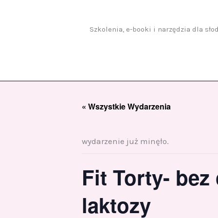
Przejdź
do
treści
Szkolenia, e-booki i narzędzia dla sł
« Wszystkie Wydarzenia
wydarzenie już minęło.
Fit Torty- bez
laktozy