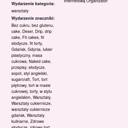
internetową Organizator
Wydarzenie kategoria:
warsztaty
Wydarzenie znaczniki:
Bez cukru
,
bez glutenu
,
cake
,
Deser
,
Drip
,
drip
cake
,
Fit cakes
,
fit
słodycze
,
fit torty
,
Gdańsk
,
Gdynia
,
lukier
plastyczny
,
masa
cukrowa
,
Naked cake
,
przepisy
,
słodycze
,
sopot
,
styl angielski
,
sugarcraft
,
Tort
,
tort
piętrowy
,
tort w masie
cukrowej
,
torty
,
w stylu
angielskim
,
Warsztaty
,
Warsztaty cukiernicze
,
warsztaty cukiernicze
gdańsk
,
Warsztaty
kulinarne
,
Zdrowe
słodycze
,
zdrowy tort