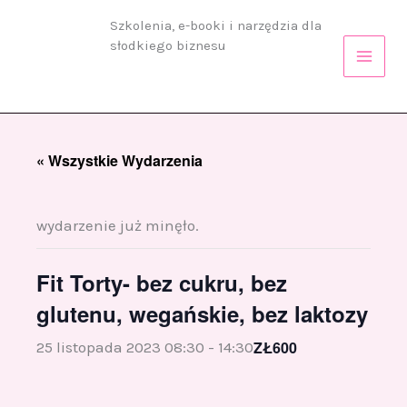
Przejdź
Szkolenia, e-booki i narzędzia dla
do
słodkiego biznesu
treści
« Wszystkie Wydarzenia
wydarzenie już minęło.
Fit Torty- bez cukru, bez
glutenu, wegańskie, bez laktozy
ZŁ600
25 listopada 2023 08:30
-
14:30