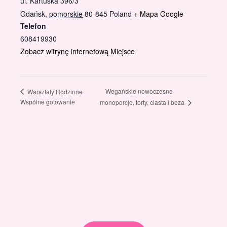
ul. Kartuska 396/3
Gdańsk
,
pomorskie
80-845
Poland
+ Mapa Google
Telefon
608419930
Zobacz witrynę internetową Miejsce
Wegańskie nowoczesne
Warsztaty Rodzinne
Wspólne gotowanie
monoporcje, torty, ciasta i beza
Gotowi znaleźć coś dla swojego słodkiego świata?
Przejrzyjcie nasz sklep online i odkryjcie materiały,
które wspierają rozwój w tortach, małych
słodkościach i słodkim biznesie.