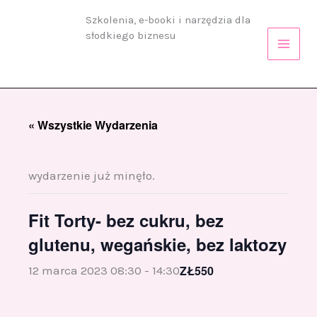
Przejdź
Szkolenia, e-booki i narzędzia dla
do
słodkiego biznesu
treści
« Wszystkie Wydarzenia
wydarzenie już minęło.
Fit Torty- bez cukru, bez
glutenu, wegańskie, bez laktozy
ZŁ550
12 marca 2023 08:30
-
14:30