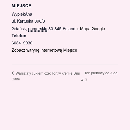
MIEJSCE
WypiekAna
ul. Kartuska 396/3
Gdańsk
,
pomorskie
80-845
Poland
+ Mapa Google
Telefon
608419930
Zobacz witrynę internetową Miejsce
Tort piętrowy od A do
Warsztaty cukiernicze: Tort w kremie Drip
Cake
Z
Gotowi znaleźć coś dla swojego słodkiego świata?
Przejrzyjcie nasz sklep online i odkryjcie materiały,