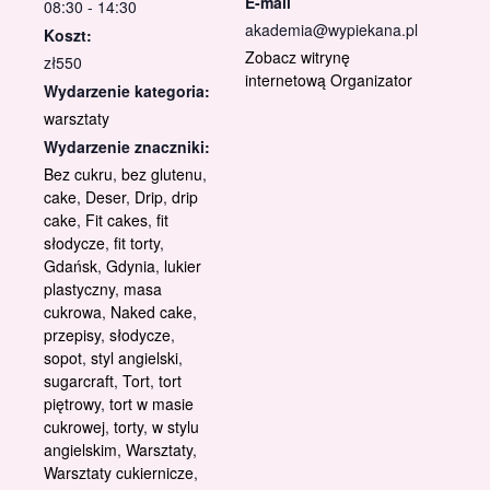
E-mail
08:30 - 14:30
akademia@wypiekana.pl
Koszt:
Zobacz witrynę
zł550
internetową Organizator
Wydarzenie kategoria:
warsztaty
Wydarzenie znaczniki:
Bez cukru
,
bez glutenu
,
cake
,
Deser
,
Drip
,
drip
cake
,
Fit cakes
,
fit
słodycze
,
fit torty
,
Gdańsk
,
Gdynia
,
lukier
plastyczny
,
masa
cukrowa
,
Naked cake
,
przepisy
,
słodycze
,
sopot
,
styl angielski
,
sugarcraft
,
Tort
,
tort
piętrowy
,
tort w masie
cukrowej
,
torty
,
w stylu
angielskim
,
Warsztaty
,
Warsztaty cukiernicze
,