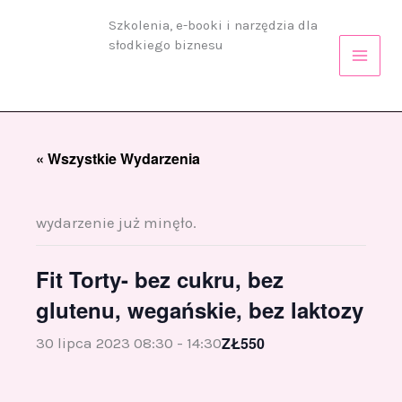
Przejdź
Szkolenia, e-booki i narzędzia dla
do
słodkiego biznesu
treści
« Wszystkie Wydarzenia
wydarzenie już minęło.
Fit Torty- bez cukru, bez
glutenu, wegańskie, bez laktozy
ZŁ550
30 lipca 2023 08:30
-
14:30