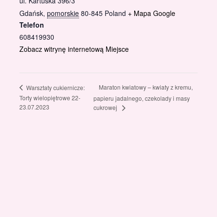
ul. Kartuska 396/3
Gdańsk
,
pomorskie
80-845
Poland
+ Mapa Google
Telefon
608419930
Zobacz witrynę internetową Miejsce
Maraton kwiatowy – kwiaty z kremu,
Warsztaty cukiernicze:
Torty wielopiętrowe 22-
papieru jadalnego, czekolady i masy
23.07.2023
cukrowej
Gotowi znaleźć coś dla swojego słodkiego świata?
Przejrzyjcie nasz sklep online i odkryjcie materiały,
które wspierają rozwój w tortach, małych
słodkościach i słodkim biznesie.