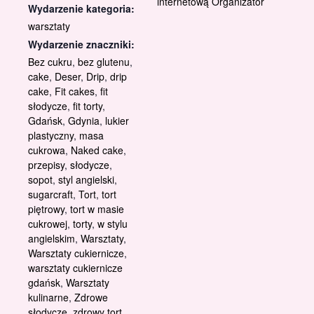
internetową Organizator
Wydarzenie kategoria:
warsztaty
Wydarzenie znaczniki:
Bez cukru
,
bez glutenu
,
cake
,
Deser
,
Drip
,
drip
cake
,
Fit cakes
,
fit
słodycze
,
fit torty
,
Gdańsk
,
Gdynia
,
lukier
plastyczny
,
masa
cukrowa
,
Naked cake
,
przepisy
,
słodycze
,
sopot
,
styl angielski
,
sugarcraft
,
Tort
,
tort
piętrowy
,
tort w masie
cukrowej
,
torty
,
w stylu
angielskim
,
Warsztaty
,
Warsztaty cukiernicze
,
warsztaty cukiernicze
gdańsk
,
Warsztaty
kulinarne
,
Zdrowe
słodycze
,
zdrowy tort