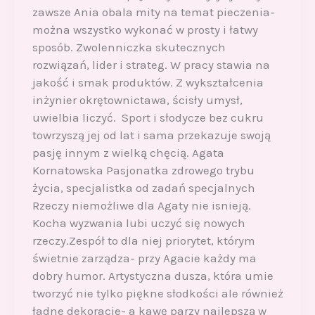
zawsze Ania obala mity na temat pieczenia-
można wszystko wykonać w prosty i łatwy
sposób. Zwolenniczka skutecznych
rozwiązań, lider i strateg. W pracy stawia na
jakość i smak produktów. Z wykształcenia
inżynier okrętownictawa, ścisły umysł,
uwielbia liczyć. Sport i słodycze bez cukru
towrzyszą jej od lat i sama przekazuje swoją
pasję innym z wielką chęcią. Agata
Kornatowska Pasjonatka zdrowego trybu
życia, specjalistka od zadań specjalnych
Rzeczy niemożliwe dla Agaty nie isnieją.
Kocha wyzwania lubi uczyć się nowych
rzeczy.Zespół to dla niej priorytet, którym
świetnie zarządza- przy Agacie każdy ma
dobry humor. Artystyczna dusza, która umie
tworzyć nie tylko piękne słodkości ale również
ładne dekoracje- a kawę parzy najlepszą w