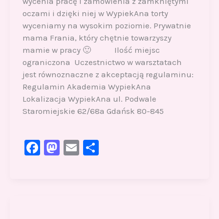
wycenia pracę i zamówienia z zamkniętymi
oczami i dzięki niej w WypiekAna torty
wyceniamy na wysokim poziomie. Prywatnie
mama Frania, który chętnie towarzyszy
mamie w pracy 🙂 Ilość miejsc
ograniczona Uczestnictwo w warsztatach
jest równoznaczne z akceptacją regulaminu:
Regulamin Akademia WypiekAna
Lokalizacja WypiekAna ul. Podwale
Staromiejskie 62/68a Gdańsk 80-845
F
M
E
S
a
a
m
h
c
st
ai
ar
e
o
l
e
b
d