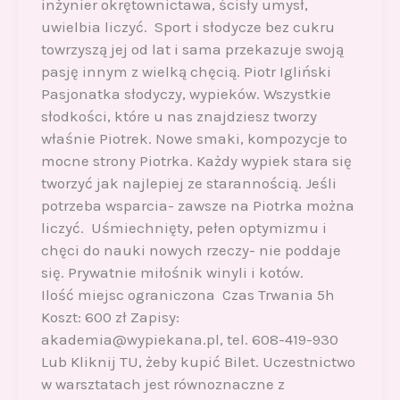
inżynier okrętownictawa, ścisły umysł,
uwielbia liczyć. Sport i słodycze bez cukru
towrzyszą jej od lat i sama przekazuje swoją
pasję innym z wielką chęcią. Piotr Igliński
Pasjonatka słodyczy, wypieków. Wszystkie
słodkości, które u nas znajdziesz tworzy
właśnie Piotrek. Nowe smaki, kompozycje to
mocne strony Piotrka. Każdy wypiek stara się
tworzyć jak najlepiej ze starannością. Jeśli
potrzeba wsparcia- zawsze na Piotrka można
liczyć. Uśmiechnięty, pełen optymizmu i
chęci do nauki nowych rzeczy- nie poddaje
się. Prywatnie miłośnik winyli i kotów.
Ilość miejsc ograniczona Czas Trwania 5h
Koszt: 600 zł Zapisy:
akademia@wypiekana.pl, tel. 608-419-930
Lub Kliknij TU, żeby kupić Bilet. Uczestnictwo
w warsztatach jest równoznaczne z