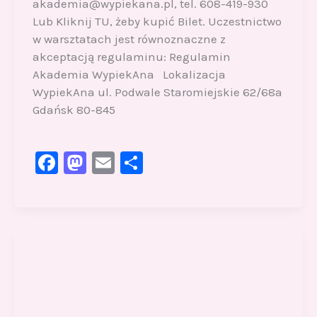
akademia@wypiekana.pl, tel. 608-419-930
Lub Kliknij TU, żeby kupić Bilet. Uczestnictwo
w warsztatach jest równoznaczne z
akceptacją regulaminu: Regulamin
Akademia WypiekAna Lokalizacja
WypiekAna ul. Podwale Staromiejskie 62/68a
Gdańsk 80-845
F
M
E
S
a
a
m
h
c
st
ai
ar
e
o
l
e
b
d
o
o
o
n