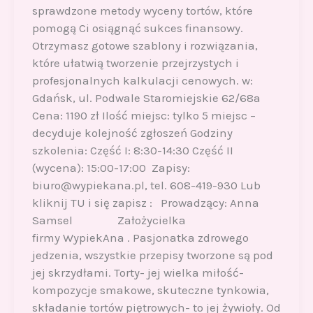
sprawdzone metody wyceny tortów, które
pomogą Ci osiągnąć sukces finansowy.
Otrzymasz gotowe szablony i rozwiązania,
które ułatwią tworzenie przejrzystych i
profesjonalnych kalkulacji cenowych. w:
Gdańsk, ul. Podwale Staromiejskie 62/68a
Cena: 1190 zł Ilość miejsc: tylko 5 miejsc –
decyduje kolejność zgłoszeń Godziny
szkolenia: Część I: 8:30-14:30 Część II
(wycena): 15:00-17:00 Zapisy:
biuro@wypiekana.pl, tel. 608-419-930 Lub
kliknij TU i się zapisz : Prowadzący: Anna
Samsel Założycielka
firmy WypiekAna . Pasjonatka zdrowego
jedzenia, wszystkie przepisy tworzone są pod
jej skrzydłami. Torty- jej wielka miłość-
kompozycje smakowe, skuteczne tynkowia,
składanie tortów piętrowych- to jej żywioły. Od