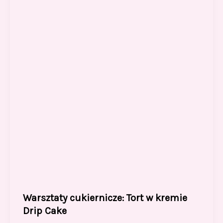
o
o
o
n
k
Warsztaty cukiernicze: Tort w kremie
Drip Cake