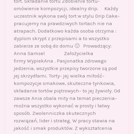
tort. Składanie tortu Zdobienie tortu-
omówienie kompozycji, idealny drip. Każdy
uczestnik wykona swój tort w stylu Drip Cake-
pracujemy na prawdziwych tortach nie na
atrapach. Dodatkowo każda osoba otrzyma :
dyplom skrypt z przepisami a to wszystko
zabierze ze sobą do domu 🙂 Prowadzący:
Anna Samsel Założycielka
firmy WypiekAna . Pasjonatka zdrowego
jedzenia, wszystkie przepisy tworzone są pod
jej skrzydłami. Torty- jej wielka miłość-
kompozycje smakowe, skuteczne tynkowia,
składanie tortów piętrowych- to jej żywioły. Od
zawsze Ania obala mity na temat pieczenia-
można wszystko wykonać w prosty i łatwy
sposób. Zwolenniczka skutecznych
rozwiązań, lider i strateg. W pracy stawia na
jakość i smak produktów. Z wykształcenia