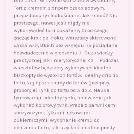
Drip Cake W trakcie warsztatów wykonamy
Tort z kremem z dripem czekoladowym,
przyozdobiony słodkościami. Jak zrobić? Nic
prostszego, nawet jeśli nigdy nie
wykonywałeś toru pokażemy Ci od czego
zacząć krok po kroku. Warsztaty skierowane
są dla wszystkich bez względu na posiadane
doświadczenie w pieczeniu J Dużo wiedzy
praktycznej jak i merytorycznej <3 Podczas
warsztatów będziemy wykonywać: Idealne
biszkopty do wysokich tortów. Idealny drip do
tortu Najlepsze kremy do tortów (przepisy,
proporcje) Tynk do tortu od A do Z, Nauka
tynkowania- idealny tynki, omówienie jak
wykonać kolorowy tynk. Praca z barwnikami
spożywczymi, tylkami, rękawami
cukierniczymi. Wykonanie kremu do
obłożenia tortu, jak uzyskać idealnie prosty