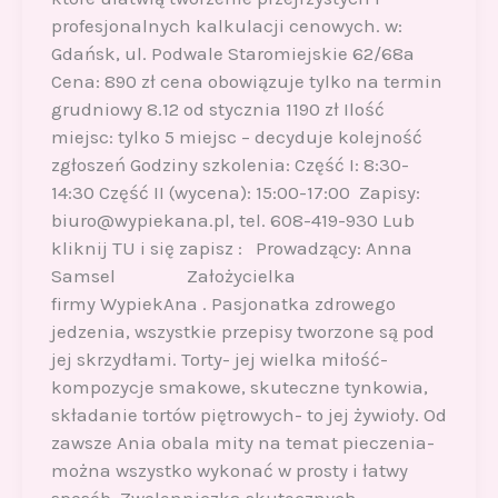
profesjonalnych kalkulacji cenowych. w:
Gdańsk, ul. Podwale Staromiejskie 62/68a
Cena: 890 zł cena obowiązuje tylko na termin
grudniowy 8.12 od stycznia 1190 zł Ilość
miejsc: tylko 5 miejsc – decyduje kolejność
zgłoszeń Godziny szkolenia: Część I: 8:30-
14:30 Część II (wycena): 15:00-17:00 Zapisy:
biuro@wypiekana.pl, tel. 608-419-930 Lub
kliknij TU i się zapisz : Prowadzący: Anna
Samsel Założycielka
firmy WypiekAna . Pasjonatka zdrowego
jedzenia, wszystkie przepisy tworzone są pod
jej skrzydłami. Torty- jej wielka miłość-
kompozycje smakowe, skuteczne tynkowia,
składanie tortów piętrowych- to jej żywioły. Od
zawsze Ania obala mity na temat pieczenia-
można wszystko wykonać w prosty i łatwy