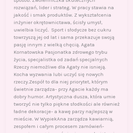
sposób. Zwolenniczka skutecznych
rozwiązań, lider i strateg. W pracy stawia na
jakość i smak produktów. Z wykształcenia
inżynier okrętownictawa, ścisły umysł,
uwielbia liczyć. Sport i słodycze bez cukru
towrzyszą jej od lat i sama przekazuje swoją
pasję innym z wielką chęcią. Agata
Kornatowska Pasjonatka zdrowego trybu
życia, specjalistka od zadań specjalnych
Rzeczy niemożliwe dla Agaty nie isnieją.
Kocha wyzwania lubi uczyć się nowych
rzeczy.Zespół to dla niej priorytet, którym
świetnie zarządza- przy Agacie każdy ma
dobry humor. Artystyczna dusza, która umie
tworzyć nie tylko piękne słodkości ale również
ładne dekoracje- a kawę parzy najlepszą w
mieście. W WypiekAna zarządza kawiarnią,
zespołem i całym procesem zamówień-