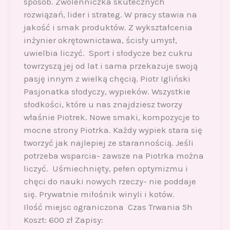
sposób. Zwolenniczka skutecznych
rozwiązań, lider i strateg. W pracy stawia na
jakość i smak produktów. Z wykształcenia
inżynier okrętownictawa, ścisły umysł,
uwielbia liczyć. Sport i słodycze bez cukru
towrzyszą jej od lat i sama przekazuje swoją
pasję innym z wielką chęcią. Piotr Igliński
Pasjonatka słodyczy, wypieków. Wszystkie
słodkości, które u nas znajdziesz tworzy
właśnie Piotrek. Nowe smaki, kompozycje to
mocne strony Piotrka. Każdy wypiek stara się
tworzyć jak najlepiej ze starannością. Jeśli
potrzeba wsparcia- zawsze na Piotrka można
liczyć. Uśmiechnięty, pełen optymizmu i
chęci do nauki nowych rzeczy- nie poddaje
się. Prywatnie miłośnik winyli i kotów.
Ilość miejsc ograniczona Czas Trwania 5h
Koszt: 600 zł Zapisy: