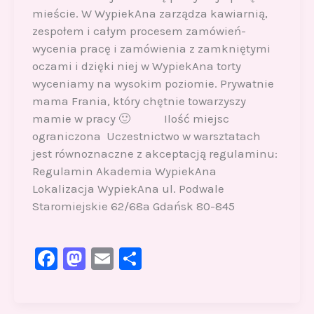
mieście. W WypiekAna zarządza kawiarnią,
zespołem i całym procesem zamówień-
wycenia pracę i zamówienia z zamkniętymi
oczami i dzięki niej w WypiekAna torty
wyceniamy na wysokim poziomie. Prywatnie
mama Frania, który chętnie towarzyszy
mamie w pracy 🙂 Ilość miejsc
ograniczona Uczestnictwo w warsztatach
jest równoznaczne z akceptacją regulaminu:
Regulamin Akademia WypiekAna
Lokalizacja WypiekAna ul. Podwale
Staromiejskie 62/68a Gdańsk 80-845
F
M
E
S
a
a
m
h
c
st
ai
ar