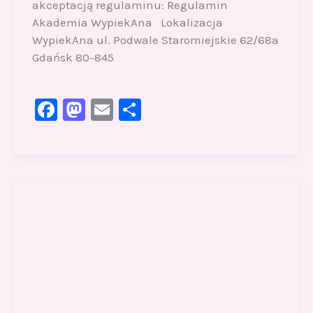
akceptacją regulaminu: Regulamin
Akademia WypiekAna Lokalizacja
WypiekAna ul. Podwale Staromiejskie 62/68a
Gdańsk 80-845
F
M
E
S
a
a
m
h
c
st
ai
ar
e
o
l
e
b
d
o
o
o
n
k