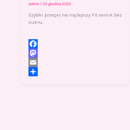
admin
/
20 grudnia 2020
Szybki przepis na najlepszy Fit sernik bez
cukru.
F
a
M
c
a
E
e
s
m
S
b
t
a
h
o
o
i
a
o
d
l
r
k
o
e
n