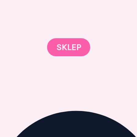
Gotowi znaleźć coś dla swojego słodkiego świata?
Przejrzyjcie nasz sklep online i odkryjcie materiały,
spierają rozwój w tortach, małych słodkościach i słodkim b
SKLEP