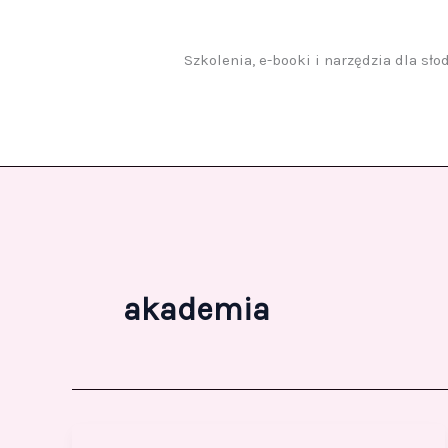
Przejdź
do
treści
Szkolenia, e-booki i narzędzia dla sł
akademia