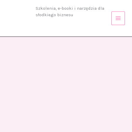
Przejdź
Szkolenia, e-booki i narzędzia dla
do
słodkiego biznesu
treści