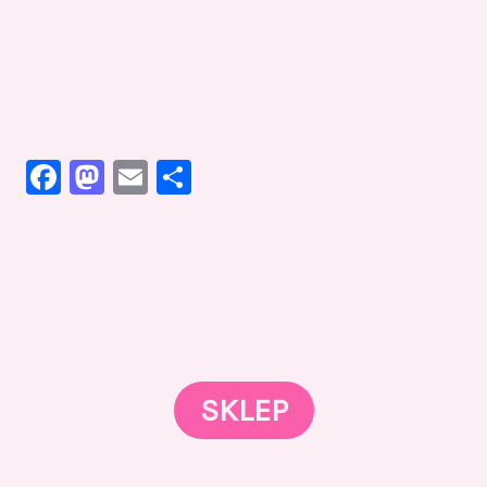
F
M
E
S
a
a
m
h
c
st
ai
ar
e
o
l
e
Gotowi znaleźć coś dla swojego słodkiego świata?
Przejrzyjcie nasz sklep online i odkryjcie materiały,
b
d
które wspierają rozwój w tortach, małych
o
o
słodkościach i słodkim biznesie.
o
n
SKLEP
k