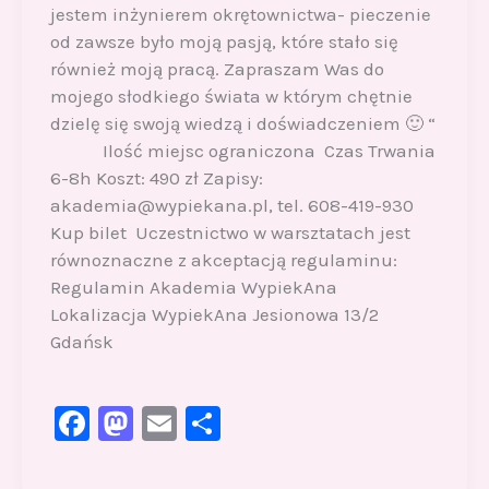
jestem inżynierem okrętownictwa- pieczenie
od zawsze było moją pasją, które stało się
również moją pracą. Zapraszam Was do
mojego słodkiego świata w którym chętnie
dzielę się swoją wiedzą i doświadczeniem 🙂 “
Ilość miejsc ograniczona Czas Trwania
6-8h Koszt: 490 zł Zapisy:
akademia@wypiekana.pl, tel. 608-419-930
Kup bilet Uczestnictwo w warsztatach jest
równoznaczne z akceptacją regulaminu:
Regulamin Akademia WypiekAna
Lokalizacja WypiekAna Jesionowa 13/2
Gdańsk
F
M
E
S
a
a
m
h