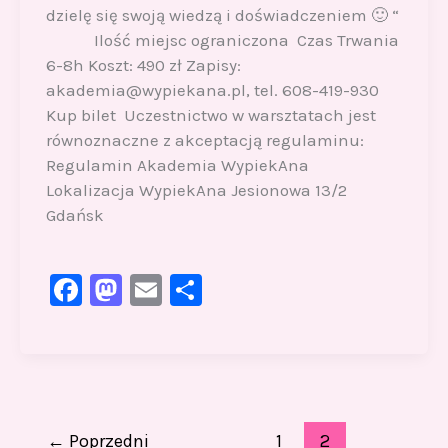
dzielę się swoją wiedzą i doświadczeniem 🙂 “
Ilość miejsc ograniczona Czas Trwania
6-8h Koszt: 490 zł Zapisy:
akademia@wypiekana.pl, tel. 608-419-930
Kup bilet Uczestnictwo w warsztatach jest
równoznaczne z akceptacją regulaminu:
Regulamin Akademia WypiekAna
Lokalizacja WypiekAna Jesionowa 13/2
Gdańsk
F
M
E
S
a
a
m
h
c
st
ai
ar
e
o
l
e
b
d
←
Poprzedni
1
2