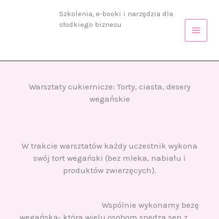
Przejdź
Szkolenia, e-booki i narzędzia dla
do
słodkiego biznesu
treści
Warsztaty cukiernicze: Torty, ciasta, desery
wegańskie
W trakcie warsztatów każdy uczestnik wykona
swój tort wegański (bez mleka, nabiału i
produktów zwierzęcych).
Wspólnie wykonamy bezę
wegańską- która wielu osobom spędza sen z