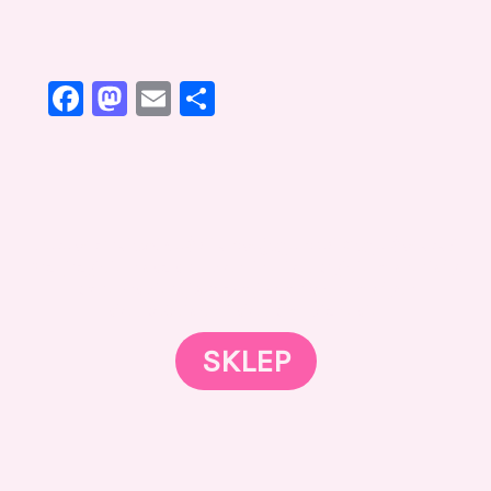
Facebook
Mastodon
Email
Share
Gotowi znaleźć coś dla swojego słodkiego świata?
Przejrzyjcie nasz sklep online i odkryjcie materiały,
które wspierają rozwój w tortach, małych
słodkościach i słodkim biznesie.
SKLEP