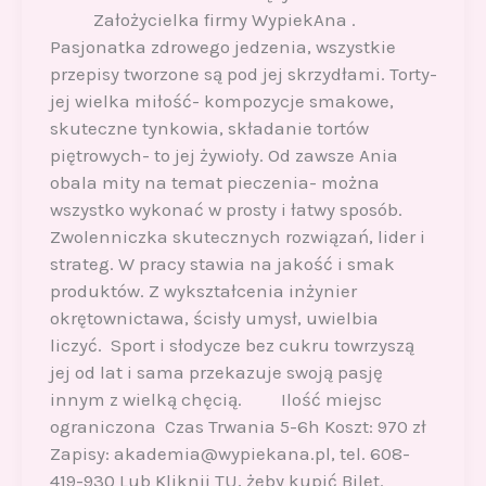
Założycielka firmy WypiekAna .
Pasjonatka zdrowego jedzenia, wszystkie
przepisy tworzone są pod jej skrzydłami. Torty-
jej wielka miłość- kompozycje smakowe,
skuteczne tynkowia, składanie tortów
piętrowych- to jej żywioły. Od zawsze Ania
obala mity na temat pieczenia- można
wszystko wykonać w prosty i łatwy sposób.
Zwolenniczka skutecznych rozwiązań, lider i
strateg. W pracy stawia na jakość i smak
produktów. Z wykształcenia inżynier
okrętownictawa, ścisły umysł, uwielbia
liczyć. Sport i słodycze bez cukru towrzyszą
jej od lat i sama przekazuje swoją pasję
innym z wielką chęcią. Ilość miejsc
ograniczona Czas Trwania 5-6h Koszt: 970 zł
Zapisy: akademia@wypiekana.pl, tel. 608-
419-930 Lub Kliknij TU, żeby kupić Bilet.