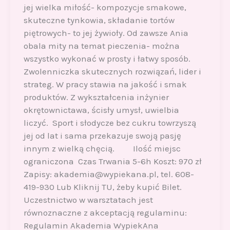
jej wielka miłość- kompozycje smakowe,
skuteczne tynkowia, składanie tortów
piętrowych- to jej żywioły. Od zawsze Ania
obala mity na temat pieczenia- można
wszystko wykonać w prosty i łatwy sposób.
Zwolenniczka skutecznych rozwiązań, lider i
strateg. W pracy stawia na jakość i smak
produktów. Z wykształcenia inżynier
okrętownictawa, ścisły umysł, uwielbia
liczyć. Sport i słodycze bez cukru towrzyszą
jej od lat i sama przekazuje swoją pasję
innym z wielką chęcią. Ilość miejsc
ograniczona Czas Trwania 5-6h Koszt: 970 zł
Zapisy: akademia@wypiekana.pl, tel. 608-
419-930 Lub Kliknij TU, żeby kupić Bilet.
Uczestnictwo w warsztatach jest
równoznaczne z akceptacją regulaminu:
Regulamin Akademia WypiekAna