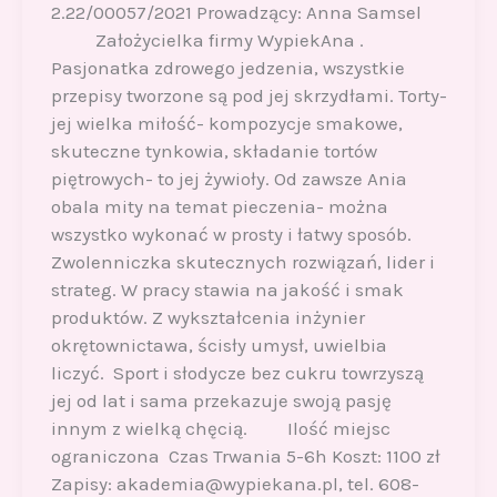
2.22/00057/2021 Prowadzący: Anna Samsel
Założycielka firmy WypiekAna .
Pasjonatka zdrowego jedzenia, wszystkie
przepisy tworzone są pod jej skrzydłami. Torty-
jej wielka miłość- kompozycje smakowe,
skuteczne tynkowia, składanie tortów
piętrowych- to jej żywioły. Od zawsze Ania
obala mity na temat pieczenia- można
wszystko wykonać w prosty i łatwy sposób.
Zwolenniczka skutecznych rozwiązań, lider i
strateg. W pracy stawia na jakość i smak
produktów. Z wykształcenia inżynier
okrętownictawa, ścisły umysł, uwielbia
liczyć. Sport i słodycze bez cukru towrzyszą
jej od lat i sama przekazuje swoją pasję
innym z wielką chęcią. Ilość miejsc
ograniczona Czas Trwania 5-6h Koszt: 1100 zł
Zapisy: akademia@wypiekana.pl, tel. 608-