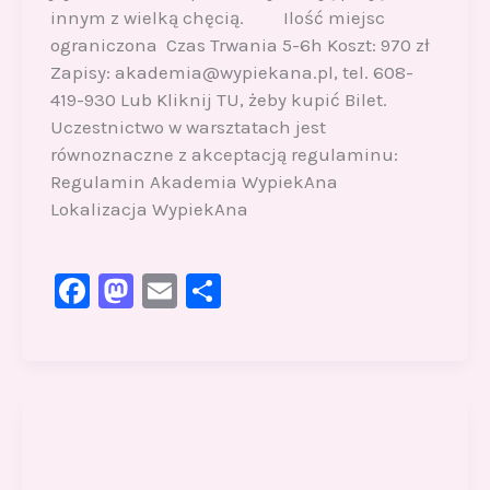
innym z wielką chęcią. Ilość miejsc
ograniczona Czas Trwania 5-6h Koszt: 970 zł
Zapisy: akademia@wypiekana.pl, tel. 608-
419-930 Lub Kliknij TU, żeby kupić Bilet.
Uczestnictwo w warsztatach jest
równoznaczne z akceptacją regulaminu:
Regulamin Akademia WypiekAna
Lokalizacja WypiekAna
F
M
E
S
a
a
m
h
c
st
ai
ar
e
o
l
e
b
d
o
o