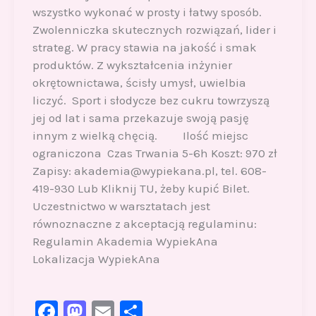
wszystko wykonać w prosty i łatwy sposób.
Zwolenniczka skutecznych rozwiązań, lider i
strateg. W pracy stawia na jakość i smak
produktów. Z wykształcenia inżynier
okrętownictawa, ścisły umysł, uwielbia
liczyć. Sport i słodycze bez cukru towrzyszą
jej od lat i sama przekazuje swoją pasję
innym z wielką chęcią. Ilość miejsc
ograniczona Czas Trwania 5-6h Koszt: 970 zł
Zapisy: akademia@wypiekana.pl, tel. 608-
419-930 Lub Kliknij TU, żeby kupić Bilet.
Uczestnictwo w warsztatach jest
równoznaczne z akceptacją regulaminu:
Regulamin Akademia WypiekAna
Lokalizacja WypiekAna
F
M
E
S