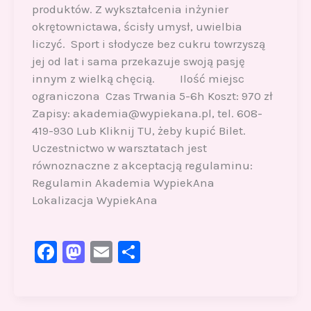
produktów. Z wykształcenia inżynier
okrętownictawa, ścisły umysł, uwielbia
liczyć. Sport i słodycze bez cukru towrzyszą
jej od lat i sama przekazuje swoją pasję
innym z wielką chęcią. Ilość miejsc
ograniczona Czas Trwania 5-6h Koszt: 970 zł
Zapisy: akademia@wypiekana.pl, tel. 608-
419-930 Lub Kliknij TU, żeby kupić Bilet.
Uczestnictwo w warsztatach jest
równoznaczne z akceptacją regulaminu:
Regulamin Akademia WypiekAna
Lokalizacja WypiekAna
F
M
E
S
a
a
m
h
c
st
ai
ar