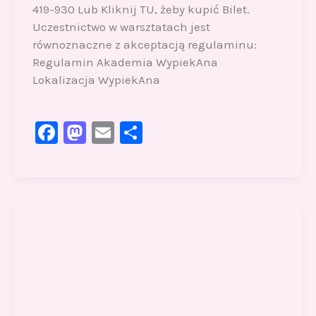
419-930 Lub Kliknij TU, żeby kupić Bilet.
Uczestnictwo w warsztatach jest
równoznaczne z akceptacją regulaminu:
Regulamin Akademia WypiekAna
Lokalizacja WypiekAna
F
M
E
S
a
a
m
h
c
st
ai
ar
e
o
l
e
b
d
o
o
o
n
k