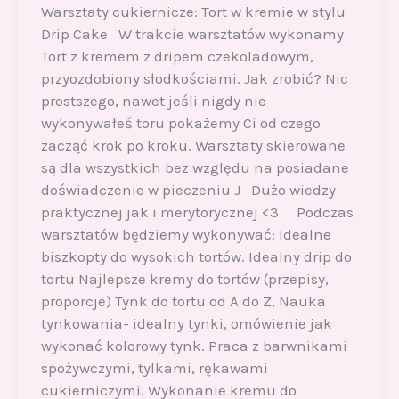
Warsztaty cukiernicze: Tort w kremie w stylu
Drip Cake W trakcie warsztatów wykonamy
Tort z kremem z dripem czekoladowym,
przyozdobiony słodkościami. Jak zrobić? Nic
prostszego, nawet jeśli nigdy nie
wykonywałeś toru pokażemy Ci od czego
zacząć krok po kroku. Warsztaty skierowane
są dla wszystkich bez względu na posiadane
doświadczenie w pieczeniu J Dużo wiedzy
praktycznej jak i merytorycznej <3 Podczas
warsztatów będziemy wykonywać: Idealne
biszkopty do wysokich tortów. Idealny drip do
tortu Najlepsze kremy do tortów (przepisy,
proporcje) Tynk do tortu od A do Z, Nauka
tynkowania- idealny tynki, omówienie jak
wykonać kolorowy tynk. Praca z barwnikami
spożywczymi, tylkami, rękawami
cukierniczymi. Wykonanie kremu do