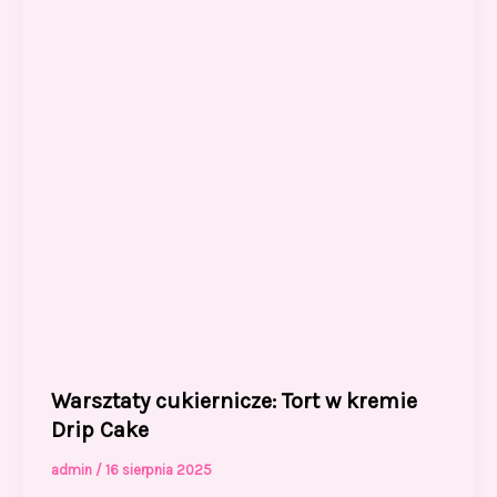
o
n
k
Warsztaty cukiernicze: Tort w kremie
Drip Cake
admin
/
16 sierpnia 2025