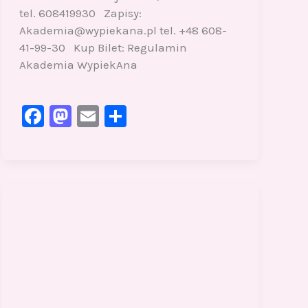
tel. 608419930 Zapisy:
Akademia@wypiekana.pl tel. +48 608-
41-99-30 Kup Bilet: Regulamin
Akademia WypiekAna
F
M
E
S
a
a
m
h
c
st
ai
ar
e
o
l
e
b
d
o
o
o
n
k