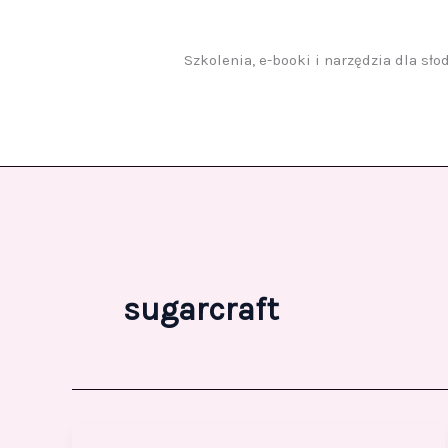
Przejdź
do
treści
Szkolenia, e-booki i narzędzia dla sł
sugarcraft