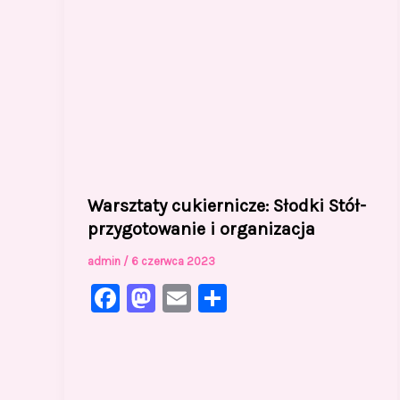
Warsztaty cukiernicze: Słodki Stół-
przygotowanie i organizacja
admin
/
6 czerwca 2023
F
M
E
S
a
a
m
h
c
st
ai
ar
e
o
l
e