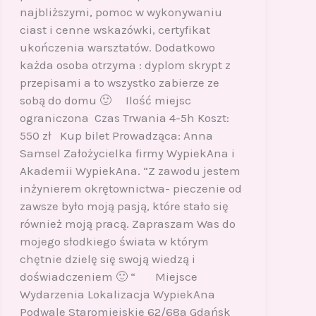
najbliższymi, pomoc w wykonywaniu
ciast i cenne wskazówki, certyfikat
ukończenia warsztatów. Dodatkowo
każda osoba otrzyma : dyplom skrypt z
przepisami a to wszystko zabierze ze
sobą do domu 🙂 Ilość miejsc
ograniczona Czas Trwania 4-5h Koszt:
550 zł Kup bilet Prowadząca: Anna
Samsel Założycielka firmy WypiekAna i
Akademii WypiekAna. “Z zawodu jestem
inżynierem okrętownictwa- pieczenie od
zawsze było moją pasją, które stało się
również moją pracą. Zapraszam Was do
mojego słodkiego świata w którym
chętnie dzielę się swoją wiedzą i
doświadczeniem 🙂 “ Miejsce
Wydarzenia Lokalizacja WypiekAna
Podwale Staromiejskie 62/68a Gdańsk