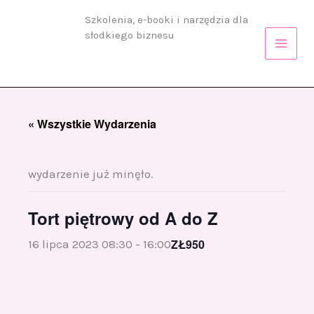
Przejdź
Szkolenia, e-booki i narzędzia dla
do
słodkiego biznesu
treści
« Wszystkie Wydarzenia
wydarzenie już minęło.
Tort piętrowy od A do Z
ZŁ950
16 lipca 2023 08:30
-
16:00