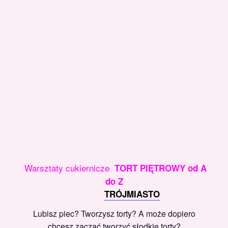
Warsztaty cukiernicze
TORT PIĘTROWY od A
do Z
TRÓJMIASTO
Lubisz piec? Tworzysz torty? A może dopiero
chcesz zacząć tworzyć słodkie torty?