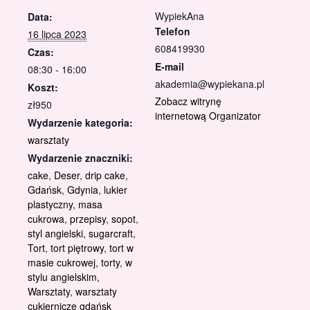
WypiekAna
Data:
Telefon
16 lipca 2023
608419930
Czas:
E-mail
08:30 - 16:00
akademia@wypiekana.pl
Koszt:
Zobacz witrynę
zł950
internetową Organizator
Wydarzenie kategoria:
warsztaty
Wydarzenie znaczniki:
cake
,
Deser
,
drip cake
,
Gdańsk
,
Gdynia
,
lukier
plastyczny
,
masa
cukrowa
,
przepisy
,
sopot
,
styl angielski
,
sugarcraft
,
Tort
,
tort piętrowy
,
tort w
masie cukrowej
,
torty
,
w
stylu angielskim
,
Warsztaty
,
warsztaty
cukiernicze gdańsk