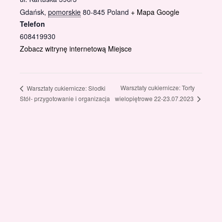
Gdańsk
,
pomorskie
80-845
Poland
+ Mapa Google
Telefon
608419930
Zobacz witrynę internetową Miejsce
Warsztaty cukiernicze: Torty
Warsztaty cukiernicze: Słodki
wielopiętrowe 22-23.07.2023
Stół- przygotowanie i organizacja
Gotowi znaleźć coś dla swojego słodkiego świata?
Przejrzyjcie nasz sklep online i odkryjcie materiały,
które wspierają rozwój w tortach, małych
słodkościach i słodkim biznesie.