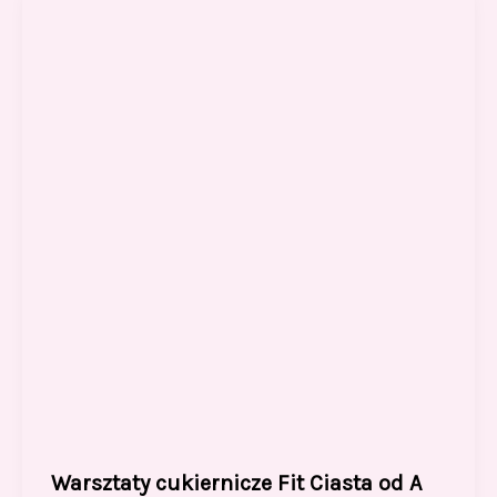
b
d
o
o
o
n
k
Warsztaty cukiernicze Fit Ciasta od A