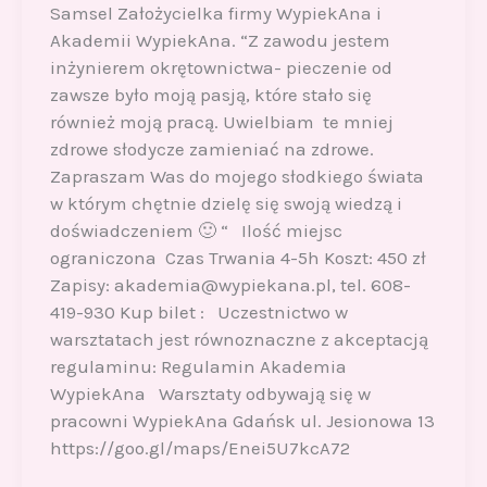
Samsel Założycielka firmy WypiekAna i
Akademii WypiekAna. “Z zawodu jestem
inżynierem okrętownictwa- pieczenie od
zawsze było moją pasją, które stało się
również moją pracą. Uwielbiam te mniej
zdrowe słodycze zamieniać na zdrowe.
Zapraszam Was do mojego słodkiego świata
w którym chętnie dzielę się swoją wiedzą i
doświadczeniem 🙂 “ Ilość miejsc
ograniczona Czas Trwania 4-5h Koszt: 450 zł
Zapisy: akademia@wypiekana.pl, tel. 608-
419-930 Kup bilet : Uczestnictwo w
warsztatach jest równoznaczne z akceptacją
regulaminu: Regulamin Akademia
WypiekAna Warsztaty odbywają się w
pracowni WypiekAna Gdańsk ul. Jesionowa 13
https://goo.gl/maps/Enei5U7kcA72