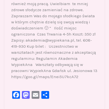
również moją pracą. Uwielbiam te mniej
zdrowe słodycze zamieniać na zdrowe.
Zapraszam Was do mojego słodkiego świata
w którym chętnie dzielę się swoją wiedzą i
doświadczeniem 🙂 “ Ilość miejsc
ograniczona Czas Trwania 4-5h Koszt: 350 zł
Zapisy: akademia@wypiekana.pl, tel. 608-
419-930 Kup bilet : Uczestnictwo w
warsztatach jest równoznaczne z akceptacją
regulaminu: Regulamin Akademia
WypiekAna Warsztaty odbywają się w
pracowni WypiekAna Gdańsk ul. Jesionowa 13
https://goo.gl/maps/Enei5U7kcA72
F
M
E
S
a
a
m
h