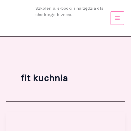
Przejdź
Szkolenia, e-booki i narzędzia dla
do
słodkiego biznesu
treści
fit kuchnia