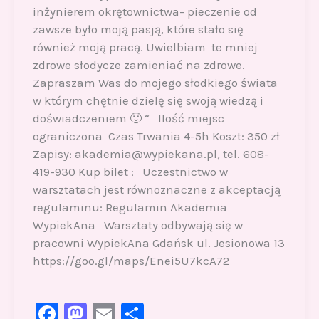
inżynierem okrętownictwa- pieczenie od
zawsze było moją pasją, które stało się
również moją pracą. Uwielbiam te mniej
zdrowe słodycze zamieniać na zdrowe.
Zapraszam Was do mojego słodkiego świata
w którym chętnie dzielę się swoją wiedzą i
doświadczeniem 🙂 “ Ilość miejsc
ograniczona Czas Trwania 4-5h Koszt: 350 zł
Zapisy: akademia@wypiekana.pl, tel. 608-
419-930 Kup bilet : Uczestnictwo w
warsztatach jest równoznaczne z akceptacją
regulaminu: Regulamin Akademia
WypiekAna Warsztaty odbywają się w
pracowni WypiekAna Gdańsk ul. Jesionowa 13
https://goo.gl/maps/Enei5U7kcA72
F
M
E
S