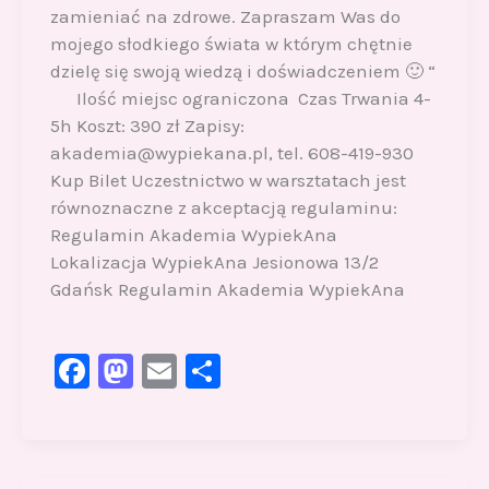
zamieniać na zdrowe. Zapraszam Was do
mojego słodkiego świata w którym chętnie
dzielę się swoją wiedzą i doświadczeniem 🙂 “
Ilość miejsc ograniczona Czas Trwania 4-
5h Koszt: 390 zł Zapisy:
akademia@wypiekana.pl, tel. 608-419-930
Kup Bilet Uczestnictwo w warsztatach jest
równoznaczne z akceptacją regulaminu:
Regulamin Akademia WypiekAna
Lokalizacja WypiekAna Jesionowa 13/2
Gdańsk Regulamin Akademia WypiekAna
F
M
E
S
a
a
m
h
c
st
ai
ar
e
o
l
e