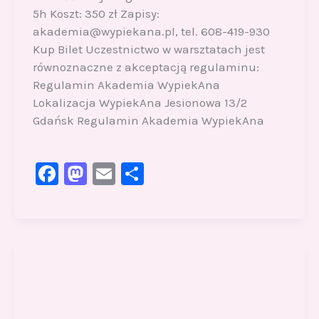
5h Koszt: 350 zł Zapisy:
akademia@wypiekana.pl, tel. 608-419-930
Kup Bilet Uczestnictwo w warsztatach jest
równoznaczne z akceptacją regulaminu:
Regulamin Akademia WypiekAna
Lokalizacja WypiekAna Jesionowa 13/2
Gdańsk Regulamin Akademia WypiekAna
F
M
E
S
a
a
m
h
c
st
ai
ar
e
o
l
e
b
d
o
o
o
n