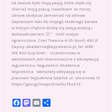
od zawsze było moją pasją, które stało się
również moją pracą. Uwielbiam te mniej
zdrowe słodycze zamieniać na zdrowe.
Zapraszam Was do mojego słodkiego świata
w którym chętnie dzielę się swoją wiedzą i
doświadczeniem 🙂 “ Ilość miejsc
ograniczona Czas Trwania 4-5h Koszt: 450 zł
Zapisy: akademia@wypiekana.pl, tel. 608-
419-930 Kup bilet : Uczestnictwo w
warsztatach jest równoznaczne z akceptacją
regulaminu: Regulamin Akademia
WypiekAna Warsztaty odbywają się w
pracowni WypiekAna Gdańsk ul. Jesionowa 13
https://goo.gl/maps/Enei5U7kcA72
F
M
E
S
a
a
m
h