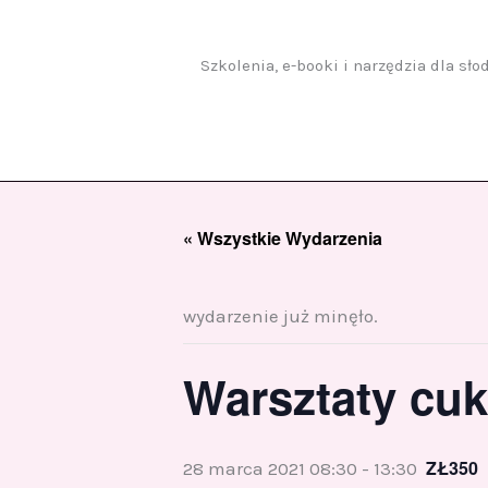
Przejdź
do
treści
Szkolenia, e-booki i narzędzia dla sł
« Wszystkie Wydarzenia
wydarzenie już minęło.
Warsztaty cuk
ZŁ350
28 marca 2021 08:30
-
13:30