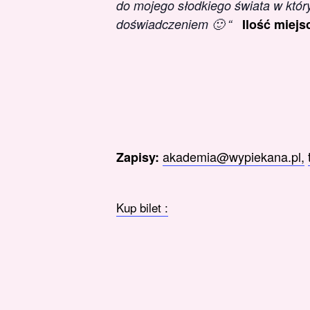
do mojego słodkiego świata w który
doświadczeniem 🙂 “
Ilość miej
akademia@wypiekana.pl,
Zapisy:
Kup bilet :