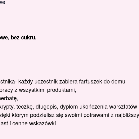
we
we, bez cukru.
stnika- każdy uczestnik zabiera fartuszek do domu
racy z wszystkimi produktami,
herbatę,
krypty, teczkę, długopis, dyplom ukończenia warsztatów o
ęki którym podzielisz się swoimi potrawami z najbliższ
ast i cenne wskazówki