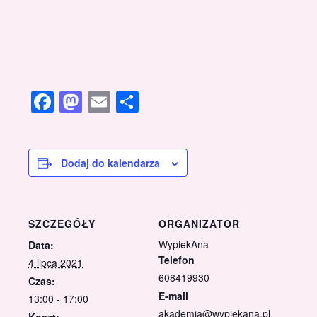
Facebook
Mastodon
Email
Share
Dodaj do kalendarza
SZCZEGÓŁY
ORGANIZATOR
WypiekAna
Data:
Telefon
4 lipca 2021
608419930
Czas:
E-mail
13:00 - 17:00
akademia@wypiekana.pl
Koszt: