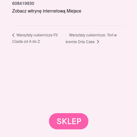
608419930
Zobacz witrynę internetową Miejsce
Warsztaty cukiernicze: Tort w
Warsztaty cukiernicze Fit
Ciasta od A do Z
kremie Drip Cake
Gotowi znaleźć coś dla swojego słodkiego świata?
Przejrzyjcie nasz sklep online i odkryjcie materiały,
które wspierają rozwój w tortach, małych
słodkościach i słodkim biznesie.
SKLEP