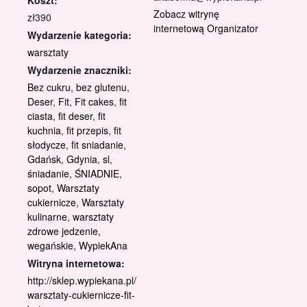
Zobacz witrynę
zł390
internetową Organizator
Wydarzenie kategoria:
warsztaty
Wydarzenie znaczniki:
Bez cukru
,
bez glutenu
,
Deser
,
Fit
,
Fit cakes
,
fit
ciasta
,
fit deser
,
fit
kuchnia
,
fit przepis
,
fit
słodycze
,
fit sniadanie
,
Gdańsk
,
Gdynia
,
sl
,
śniadanie
,
ŚNIADNIE
,
sopot
,
Warsztaty
cukiernicze
,
Warsztaty
kulinarne
,
warsztaty
zdrowe jedzenie
,
wegańskie
,
WypiekAna
Witryna internetowa:
http://sklep.wypiekana.pl/
warsztaty-cukiernicze-fit-