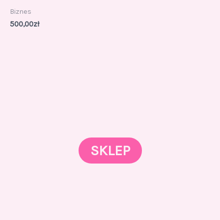
Biznes
500,00
zł
Gotowi znaleźć coś dla swojego słodkiego świata?
Przejrzyjcie nasz sklep online i odkryjcie materiały,
które wspierają rozwój w tortach, małych
słodkościach i słodkim biznesie.
SKLEP