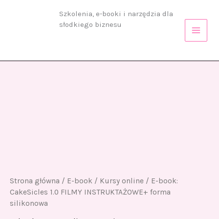
CakeSicles
Przejdź
Szkolenia, e-booki i narzędzia dla
1.0
do
FILMY
słodkiego biznesu
treści
INSTRUKTAŻOWE+
forma
silikonowa
ilość
E-
book:
CakeSicles
1.0
FILMY
INSTRUKTAŻOWE+
forma
silikonowa
Strona główna
/
E-book
/
Kursy online
/ E-book:
CakeSicles 1.0 FILMY INSTRUKTAŻOWE+ forma
silikonowa