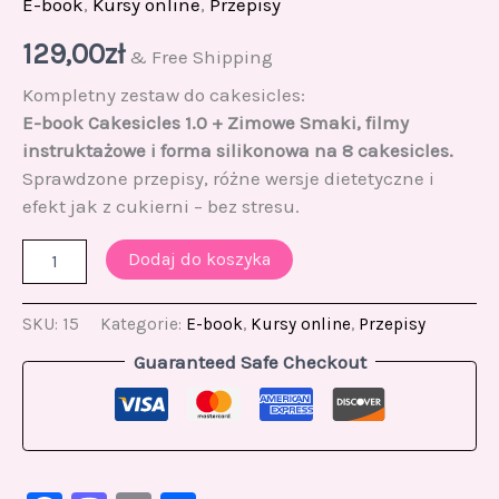
E-book
,
Kursy online
,
Przepisy
129,00
zł
& Free Shipping
Kompletny zestaw do cakesicles:
E-book Cakesicles 1.0 + Zimowe Smaki, filmy
instruktażowe i forma silikonowa na 8 cakesicles.
Sprawdzone przepisy, różne wersje dietetyczne i
efekt jak z cukierni – bez stresu.
Dodaj do koszyka
SKU:
15
Kategorie:
E-book
,
Kursy online
,
Przepisy
Guaranteed Safe Checkout