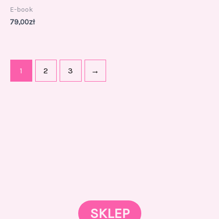
E-book
79,00
zł
1
2
3
→
Gotowi znaleźć coś dla swojego słodkiego świata?
Przejrzyjcie nasz sklep online i odkryjcie materiały,
które wspierają rozwój w tortach, małych
słodkościach i słodkim biznesie.
SKLEP