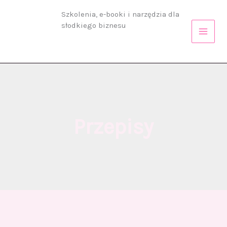
Przejdź
Szkolenia, e-booki i narzędzia dla
do
słodkiego biznesu
treści
Przepisy