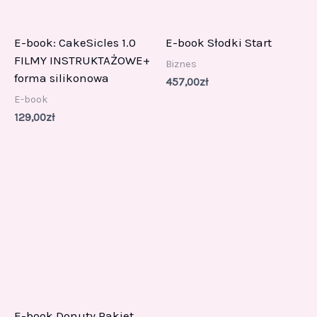
E-book: CakeSicles 1.0
E-book Słodki Start
FILMY INSTRUKTAŻOWE+
Biznes
forma silikonowa
457,00
zł
E-book
129,00
zł
E-book Donuty Pakiet