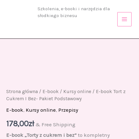
Tort
Przejdź
Szkolenia, e-booki i narzędzia dla
z
do
Cukrem
słodkiego biznesu
treści
I
Bez-
Pakiet
Podstawowy
ilość
E-
book
Tort
z
Cukrem
I
Bez-
Pakiet
Strona główna
/
E-book
/
Kursy online
/ E-book Tort z
Podstawowy
Cukrem I Bez- Pakiet Podstawowy
E-book
,
Kursy online
,
Przepisy
178,00
zł
& Free Shipping
E-book „Torty z cukrem i bez”
to kompletny