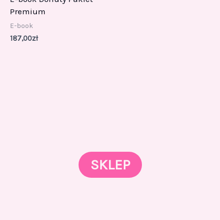
Premium
E-book
187,00
zł
Gotowi znaleźć coś dla swojego słodkiego świata?
Przejrzyjcie nasz sklep online i odkryjcie materiały,
które wspierają rozwój w tortach, małych
słodkościach i słodkim biznesie.
SKLEP