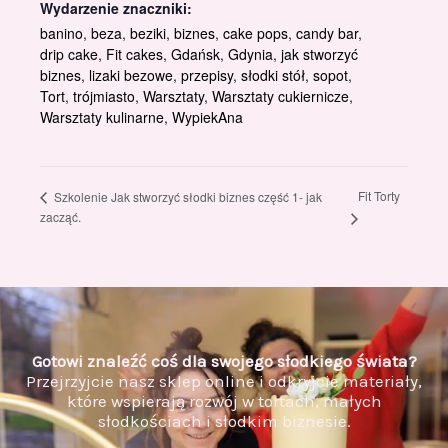
Wydarzenie znaczniki:
banino
,
beza
,
beziki
,
biznes
,
cake pops
,
candy bar
,
drip cake
,
Fit cakes
,
Gdańsk
,
Gdynia
,
jak stworzyć
biznes
,
lizaki bezowe
,
przepisy
,
słodki stół
,
sopot
,
Tort
,
trójmiasto
,
Warsztaty
,
Warsztaty cukiernicze
,
Warsztaty kulinarne
,
WypiekAna
Fit Torty
Szkolenie Jak stworzyć słodki biznes część 1- jak
zacząć.
Gotowi znaleźć coś dla swojego słodkiego świata?
Przejrzyjcie nasz sklep online i odkryjcie materiały,
które wspierają rozwój w tortach, małych
słodkościach i słodkim biznesie.