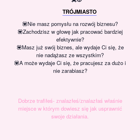
TRÓJMIASTO
💟Nie masz pomysłu na rozwój biznesu?
💟Zachodzisz w głowę jak pracować bardziej
efektywnie?
💟Masz już swój biznes, ale wydaje Ci się, że
nie nadążasz ze wszystkim?
💟A może wydaje Ci się, że pracujesz za dużo i
nie zarabiasz?
Dobrze trafiłeś- znalazłeś/znalazłaś właśnie
miejsce w którym dowiesz się jak usprawnić
swoje działania.