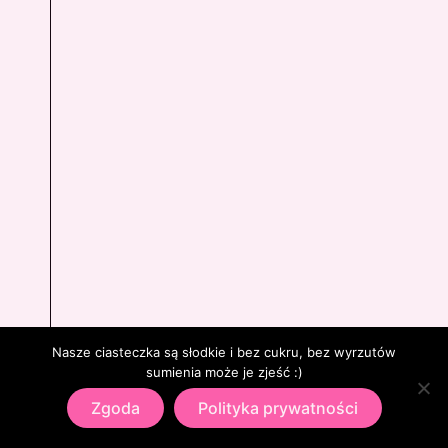
Nasze ciasteczka są słodkie i bez cukru, bez wyrzutów
sumienia może je zjeść :)
Zgoda
Polityka prywatności