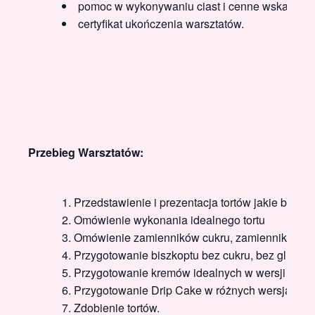
pomoc w wykonywaniu ciast i cenne wskazówki
certyfikat ukończenia warsztatów.
Przebieg Warsztatów:
Przedstawienie i prezentacja tortów jakie będ
Omówienie wykonania idealnego tortu
Omówienie zamienników cukru, zamienników mąk
Przygotowanie biszkoptu bez cukru, bez gluten
Przygotowanie kremów idealnych w wersji
Fit i
Przygotowanie Drip Cake w różnych wersjach.
Zdobienie tortów.