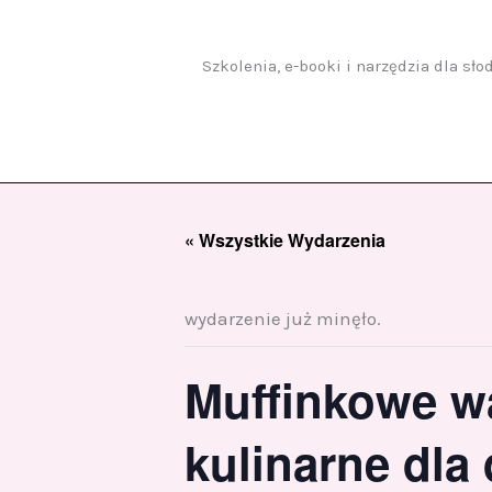
Przejdź
do
treści
Szkolenia, e-booki i narzędzia dla sł
« Wszystkie Wydarzenia
wydarzenie już minęło.
Muffinkowe wa
kulinarne dla 