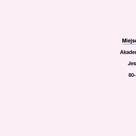
Miejs
Akade
Jes
80