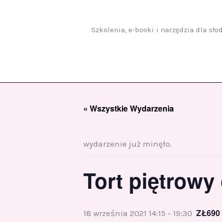
Przejdź
do
treści
Szkolenia, e-booki i narzędzia dla sł
« Wszystkie Wydarzenia
wydarzenie już minęło.
Tort piętrowy
ZŁ690
18 września 2021 14:15
-
19:30