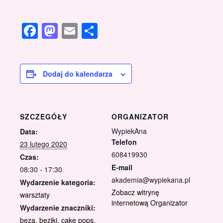
Facebook
Mastodon
Email
Share
Dodaj do kalendarza
SZCZEGÓŁY
ORGANIZATOR
WypiekAna
Data:
Telefon
23 lutego 2020
608419930
Czas:
E-mail
08:30 - 17:30
akademia@wypiekana.pl
Wydarzenie kategoria:
Zobacz witrynę
warsztaty
internetową Organizator
Wydarzenie znaczniki:
beza
,
beziki
,
cake pops
,