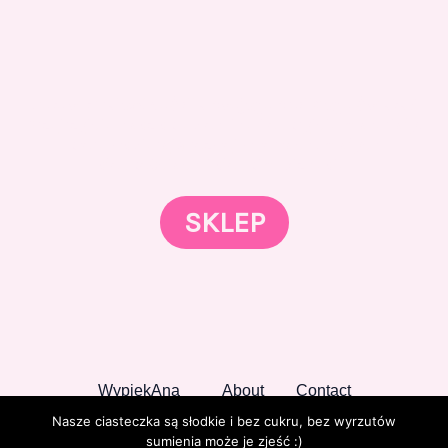
Gotowi znaleźć coś dla swojego słodkiego świata?
Przejrzyjcie nasz sklep online i odkryjcie materiały,
które wspierają rozwój w tortach, małych
słodkościach i słodkim biznesie.
SKLEP
WypiekAna
About
Contact
Nasze ciasteczka są słodkie i bez cukru, bez wyrzutów
sumienia może je zjeść :)