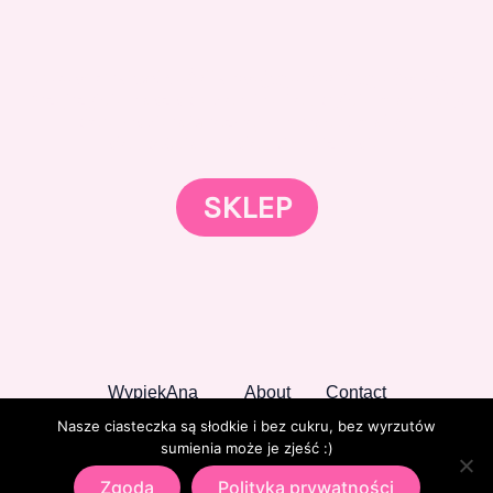
Gotowi znaleźć coś dla swojego słodkiego świata?
Przejrzyjcie nasz sklep online i odkryjcie materiały,
które wspierają rozwój w tortach, małych
słodkościach i słodkim biznesie.
SKLEP
WypiekAna
About
Contact
Nasze ciasteczka są słodkie i bez cukru, bez wyrzutów
sumienia może je zjeść :)
Zgoda
Polityka prywatności
Copyright © 2026 WypiekAna