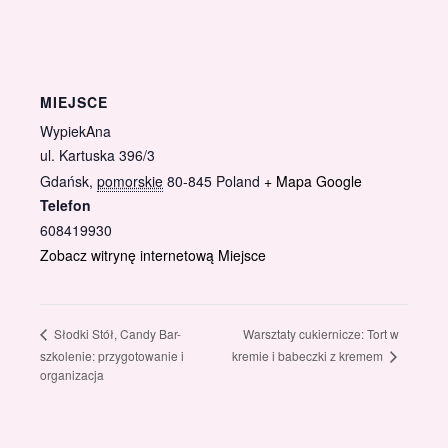
MIEJSCE
WypiekAna
ul. Kartuska 396/3
Gdańsk
,
pomorskie
80-845
Poland
+ Mapa Google
Telefon
608419930
Zobacz witrynę internetową Miejsce
Warsztaty cukiernicze: Tort w
Słodki Stół, Candy Bar-
kremie i babeczki z kremem
szkolenie: przygotowanie i
organizacja