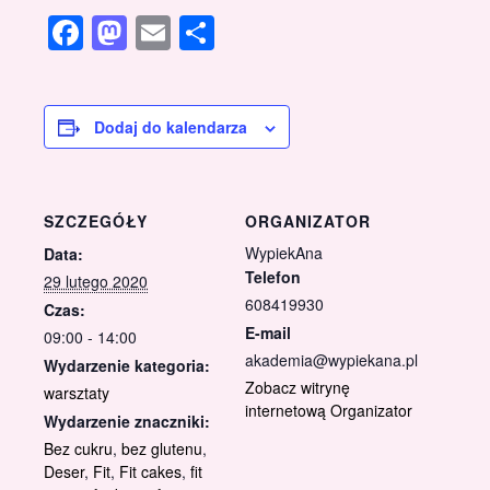
Facebook
Mastodon
Email
Share
Dodaj do kalendarza
SZCZEGÓŁY
ORGANIZATOR
WypiekAna
Data:
Telefon
29 lutego 2020
608419930
Czas:
E-mail
09:00 - 14:00
akademia@wypiekana.pl
Wydarzenie kategoria:
Zobacz witrynę
warsztaty
internetową Organizator
Wydarzenie znaczniki:
Bez cukru
,
bez glutenu
,
Deser
,
Fit
,
Fit cakes
,
fit