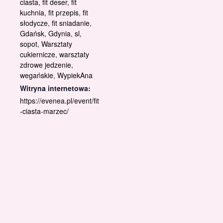
ciasta
,
fit deser
,
fit
kuchnia
,
fit przepis
,
fit
słodycze
,
fit sniadanie
,
Gdańsk
,
Gdynia
,
sl
,
sopot
,
Warsztaty
cukiernicze
,
warsztaty
zdrowe jedzenie
,
wegańskie
,
WypiekAna
Witryna internetowa:
https://evenea.pl/event/fit
-ciasta-marzec/