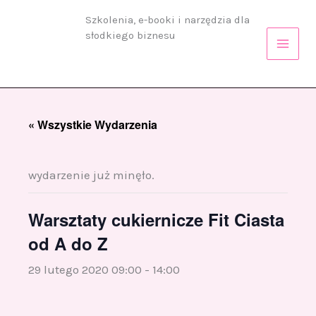
Przejdź
Szkolenia, e-booki i narzędzia dla
do
słodkiego biznesu
treści
« Wszystkie Wydarzenia
wydarzenie już minęło.
Warsztaty cukiernicze Fit Ciasta
od A do Z
29 lutego 2020 09:00
-
14:00