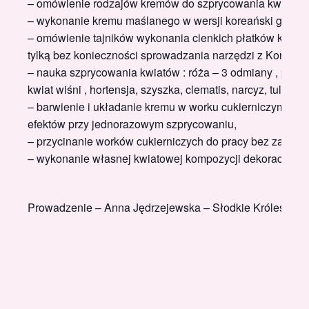
– omówienie rodzajów kremów do szprycowania kwiatów
– wykonanie kremu maślanego w wersji koreański glossy
– omówienie tajników wykonania cienkich płatków każdą
tylką bez konieczności sprowadzania narzędzi z Korei,
– nauka szprycowania kwiatów : róża – 3 odmiany , piwon
kwiat wiśni , hortensja, szyszka, clematis, narcyz, tulipan, i
– barwienie i układanie kremu w worku cukierniczym dla
efektów przy jednorazowym szprycowaniu,
– przycinanie worków cukierniczych do pracy bez zastoso
– wykonanie własnej kwiatowej kompozycji dekoracji tort
Prowadzenie – Anna Jędrzejewska – Słodkie Królestwo