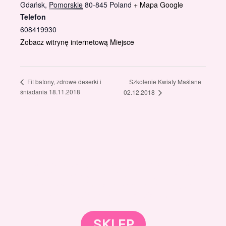
Gdańsk
,
Pomorskie
80-845
Poland
+ Mapa Google
Telefon
608419930
Zobacz witrynę internetową Miejsce
Szkolenie Kwiaty Maślane
Fit batony, zdrowe deserki i
śniadania 18.11.2018
02.12.2018
Gotowi znaleźć coś dla swojego słodkiego świata?
Przejrzyjcie nasz sklep online i odkryjcie materiały,
które wspierają rozwój w tortach, małych
słodkościach i słodkim biznesie.
SKLEP