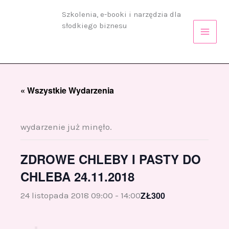
Przejdź
Szkolenia, e-booki i narzędzia dla
do
słodkiego biznesu
treści
« Wszystkie Wydarzenia
wydarzenie już minęło.
ZDROWE CHLEBY I PASTY DO
CHLEBA 24.11.2018
ZŁ300
24 listopada 2018 09:00
-
14:00