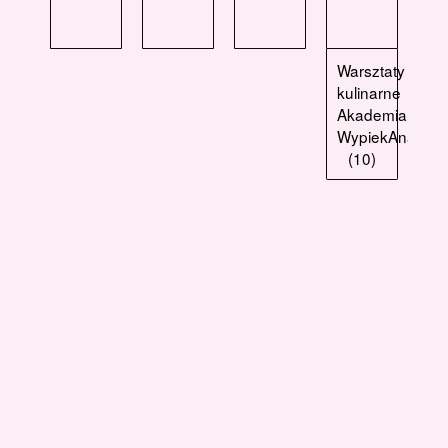
Warsztaty
kulinarne
Akademia
WypiekAna
(10)