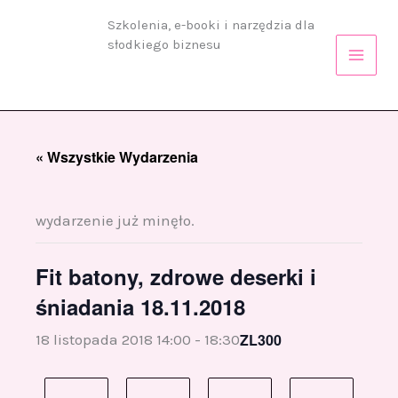
Przejdź
Szkolenia, e-booki i narzędzia dla
do
słodkiego biznesu
treści
« Wszystkie Wydarzenia
wydarzenie już minęło.
Fit batony, zdrowe deserki i
śniadania 18.11.2018
ZL300
18 listopada 2018 14:00
-
18:30