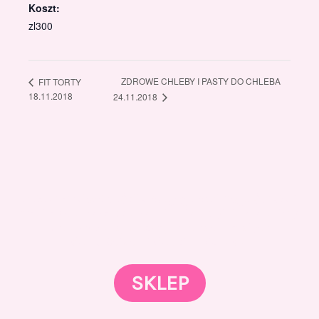
Koszt:
zl300
ZDROWE CHLEBY I PASTY DO CHLEBA
FIT TORTY
18.11.2018
24.11.2018
Gotowi znaleźć coś dla swojego słodkiego świata?
Przejrzyjcie nasz sklep online i odkryjcie materiały,
które wspierają rozwój w tortach, małych
słodkościach i słodkim biznesie.
SKLEP